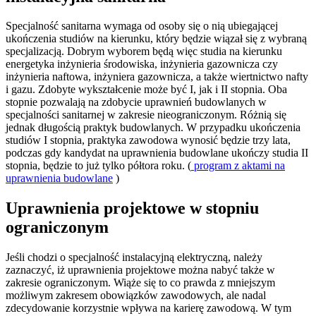
Specjalność sanitarna wymaga od osoby się o nią ubiegającej
ukończenia studiów na kierunku, który będzie wiązał się z wybraną
specjalizacją. Dobrym wyborem będą więc studia na kierunku
energetyka inżynieria środowiska, inżynieria gazownicza czy
inżynieria naftowa, inżyniera gazownicza, a także wiertnictwo nafty
i gazu. Zdobyte wykształcenie może być I, jak i II stopnia. Oba
stopnie pozwalają na zdobycie uprawnień budowlanych w
specjalności sanitarnej w zakresie nieograniczonym. Różnią się
jednak długością praktyk budowlanych. W przypadku ukończenia
studiów I stopnia, praktyka zawodowa wynosić będzie trzy lata,
podczas gdy kandydat na uprawnienia budowlane ukończy studia II
stopnia, będzie to już tylko półtora roku. (
program z aktami na
uprawnienia budowlane
)
Uprawnienia projektowe w stopniu
ograniczonym
Jeśli chodzi o specjalność instalacyjną elektryczną, należy
zaznaczyć, iż uprawnienia projektowe można nabyć także w
zakresie ograniczonym. Wiąże się to co prawda z mniejszym
możliwym zakresem obowiązków zawodowych, ale nadal
zdecydowanie korzystnie wpływa na karierę zawodową. W tym