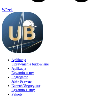
Wózek
Aplikacja
Uprawnienia budowlane
Aplikacja
Egzamin ustny
Segregator
Akty Prawne
Nowość
Segregator
Egzamin Ustny
Pakiety