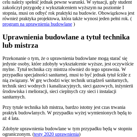
celu należy spełnić jednak pewne warunki. W sytuacji, gdy student
zakończył przygodę z wykształceniem wyższym na poziomie I
stopnia, musi on odbyć rok praktyki na budowie. Obowiązkowa jest
również praktyka projektowa, która także wynosi jeden pełni rok. (
program na uprawnienia budowlane
)
Uprawnienia budowlane a tytuł technika
lub mistrza
Przekonanie o tym, że o uprawnienia budowlane mogą starać się
jedynie osoby, które zdobyły wykształcenie wyższe, jest oczywiście
mylne. Tytuł technika czy mistrza również do tego uprawnia. W
przypadku specjalności sanitarnej, musi to być jednak tytuł ściśle z
nią związany. W grę wchodzi więc technik urządzeń sanitarnych,
technik sieci wodnych i kanalizacyjnych, sieci gazowych, inżynierii
środowiska i melioracji, sieci cieplnych czy sieci i instalacji
sanitarnych.
Przy tytule technika lub mistrza, bardzo istotny jest czas trwania
praktyk budowlanych. W przypadku wyżej wymienionych będą to
aż 4 lata.
Zdobyte uprawnienia budowlane w tym przypadku będą w stopniu
ograniczonym. (
testy 2020 uprawnienia
)