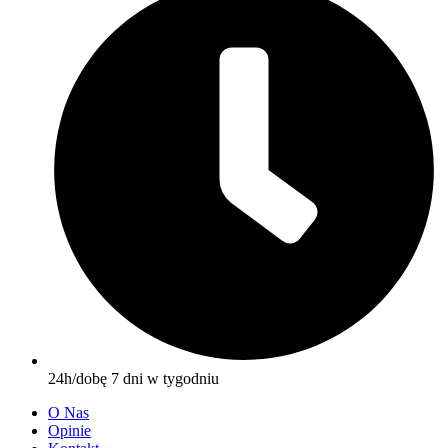
24h/dobę 7 dni w tygodniu
O Nas
Opinie