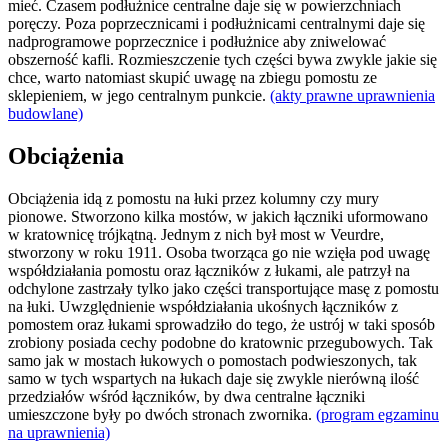
mieć. Czasem podłużnice centralne daje się w powierzchniach
poręczy. Poza poprzecznicami i podłużnicami centralnymi daje się
nadprogramowe poprzecznice i podłużnice aby zniwelować
obszerność kafli. Rozmieszczenie tych części bywa zwykle jakie się
chce, warto natomiast skupić uwagę na zbiegu pomostu ze
sklepieniem, w jego centralnym punkcie.
(akty prawne uprawnienia
budowlane)
Obciążenia
Obciążenia idą z pomostu na łuki przez kolumny czy mury
pionowe. Stworzono kilka mostów, w jakich łączniki uformowano
w kratownicę trójkątną. Jednym z nich był most w Veurdre,
stworzony w roku 1911. Osoba tworząca go nie wzięła pod uwagę
współdziałania pomostu oraz łączników z łukami, ale patrzył na
odchylone zastrzały tylko jako części transportujące masę z pomostu
na łuki. Uwzględnienie współdziałania ukośnych łączników z
pomostem oraz łukami sprowadziło do tego, że ustrój w taki sposób
zrobiony posiada cechy podobne do kratownic przegubowych. Tak
samo jak w mostach łukowych o pomostach podwieszonych, tak
samo w tych wspartych na łukach daje się zwykle nierówną ilość
przedziałów wśród łączników, by dwa centralne łączniki
umieszczone były po dwóch stronach zwornika.
(program egzaminu
na uprawnienia)