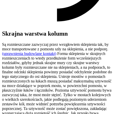
Skrajna warstwa kolumn
Są rozmieszczane zazwyczaj przez wezgłowiem sklepienia tak, by
moce transportowane z pomostu szły na sklepienia, a nie podporę.
(uprawnienia budowlane kontakt)
Forma sklepienia w skrajnych
rozmieszczeniach to wtedy przedłużenie form wcześniejszych
rozdziałów, gdyby jednak skrajne mury czy skrajne warstwy
kolumn były rozmieszczane nie na sklepieniach, a na podporach, to
finalne odcinki sklepienia powinny posiadać odchylenie podobne do
tego statycznego do osi sklepienia. Ustroje mostów o pomostach
rozmieszczonych na łukach muszą posiadać maksymalną sztywność
na moce działające w poprzek mostu, w powierzchni pomostu, w
płaszczyźnie łuków i łączników. Pozioma sztywność pomostu bywa
zazwyczaj taka, że most może stężeć. Tylko w mostach kolejowych
o wielkich szerokościach, jakie podlegają poziomym uderzeniom
zestawów kół, może widnieć potrzeba powiększenia sztywności
poprzecznej. Ta sztywność może zostać powiększona, zakładając
wystarczającą dużą rozpiętość ich średnic. Jak przęsło bywa