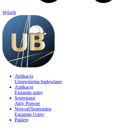
Wózek
Aplikacja
Uprawnienia budowlane
Aplikacja
Egzamin ustny
Segregator
Akty Prawne
Nowość
Segregator
Egzamin Ustny
Pakiety