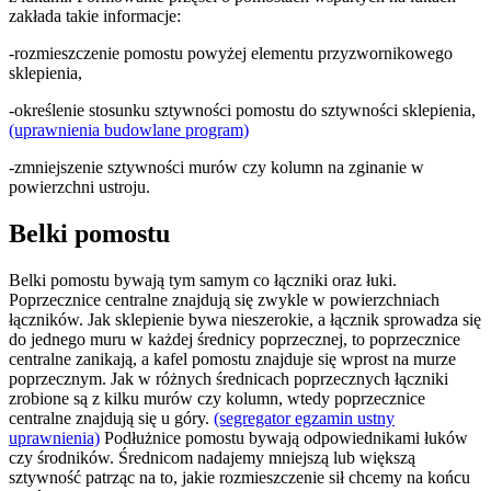
zakłada takie informacje:
-rozmieszczenie pomostu powyżej elementu przyzwornikowego
sklepienia,
-określenie stosunku sztywności pomostu do sztywności sklepienia,
(uprawnienia budowlane program)
-zmniejszenie sztywności murów czy kolumn na zginanie w
powierzchni ustroju.
Belki pomostu
Belki pomostu bywają tym samym co łączniki oraz łuki.
Poprzecznice centralne znajdują się zwykle w powierzchniach
łączników. Jak sklepienie bywa nieszerokie, a łącznik sprowadza się
do jednego muru w każdej średnicy poprzecznej, to poprzecznice
centralne zanikają, a kafel pomostu znajduje się wprost na murze
poprzecznym. Jak w różnych średnicach poprzecznych łączniki
zrobione są z kilku murów czy kolumn, wtedy poprzecznice
centralne znajdują się u góry.
(segregator egzamin ustny
uprawnienia)
Podłużnice pomostu bywają odpowiednikami łuków
czy środników. Średnicom nadajemy mniejszą lub większą
sztywność patrząc na to, jakie rozmieszczenie sił chcemy na końcu