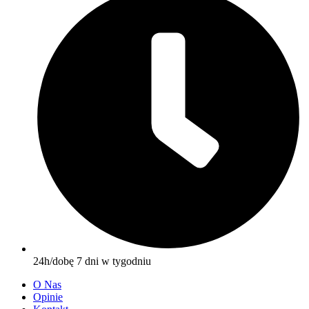
24h/dobę 7 dni w tygodniu
O Nas
Opinie