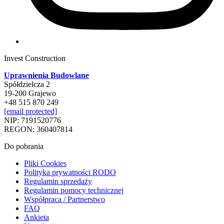
Invest Construction
Uprawnienia Budowlane
Spółdzielcza 2
19-200 Grajewo
+48 515 870 249
[email protected]
NIP: 7191520776
REGON: 360407814
Do pobrania
Pliki Cookies
Polityka prywatności RODO
Regulamin sprzedaży
Regulamin pomocy technicznej
Współpraca / Partnerstwo
FAQ
Ankieta