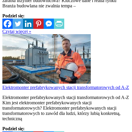
zarabia inżynier budownictwa? Kluczowe dane i realia rynku
Branża budowlana nie zwalnia tempa –
Podziel się:
Czytaj więcej »
Elektromonter prefabrykowanych stacji transformatorowych od A-Z
Elektromonter prefabrykowanych stacji transformatorowych od A-Z
Kim jest elektromonter prefabrykowanych stacji
transformatorowych? Elektromonter prefabrykowanych stacji
transformatorowych to zawód dla ludzi, którzy lubią konkretną,
techniczną
Podziel się: