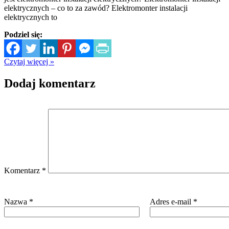
elektrycznych – co to za zawód? Elektromonter instalacji
elektrycznych to
Podziel się:
Czytaj więcej »
Dodaj komentarz
Komentarz
*
Nazwa
*
Adres e-mail
*