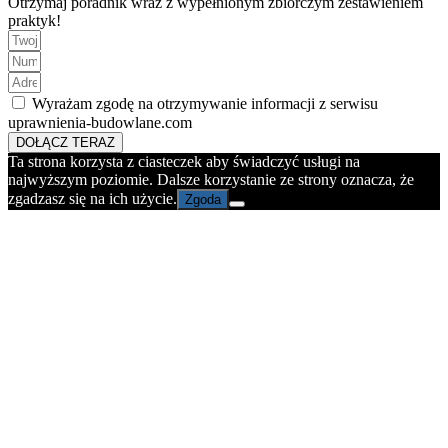
Otrzymaj poradnik wraz z wypełnionym zbiorczym zestawieniem
praktyk!
Wyrażam zgodę na otrzymywanie informacji z serwisu
uprawnienia-budowlane.com
DOŁĄCZ TERAZ
Ta strona korzysta z ciasteczek aby świadczyć usługi na
najwyższym poziomie. Dalsze korzystanie ze strony oznacza, że
zgadzasz się na ich użycie.
Zgoda