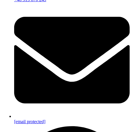
[email protected]