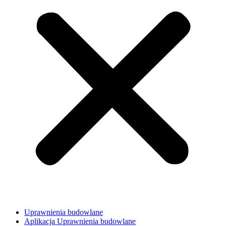
Uprawnienia budowlane
Aplikacja Uprawnienia budowlane