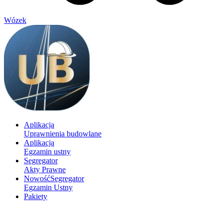
Wózek
Aplikacja
Uprawnienia budowlane
Aplikacja
Egzamin ustny
Segregator
Akty Prawne
Nowość
Segregator
Egzamin Ustny
Pakiety