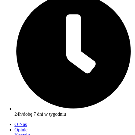
24h/dobę 7 dni w tygodniu
O Nas
Opinie