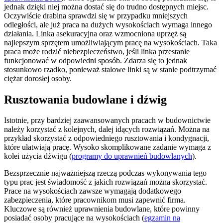
jednak dzięki niej można dostać się do trudno dostępnych miejsc.
Oczywiście drabina sprawdzi się w przypadku mniejszych
odległości, ale już praca na dużych wysokościach wymaga innego
działania. Linka asekuracyjna oraz wzmocniona uprzęż są
najlepszym sprzętem umożliwiającym pracę na wysokościach. Taka
praca może rodzić niebezpieczeństwo, jeśli linka przestanie
funkcjonować w odpowiedni sposób. Zdarza się to jednak
stosunkowo rzadko, ponieważ stalowe linki są w stanie podtrzymać
ciężar dorosłej osoby.
Rusztowania budowlane i dźwig
Istotnie, przy bardziej zaawansowanych pracach w budownictwie
należy korzystać z kolejnych, dalej idących rozwiązań. Można na
przykład skorzystać z odpowiedniego rusztowania i kondygnacji,
które ułatwiają pracę. Wysoko skomplikowane zadanie wymaga z
kolei użycia dźwigu (
programy do uprawnień budowlanych
).
Bezsprzecznie najważniejszą rzeczą podczas wykonywania tego
typu prac jest świadomość z jakich rozwiązań można skorzystać.
Prace na wysokościach zawsze wymagają dodatkowego
zabezpieczenia, które pracownikom musi zapewnić firma.
Kluczowe są również uprawnienia budowlane, które powinny
posiadać osoby pracujące na wysokościach (
egzamin na