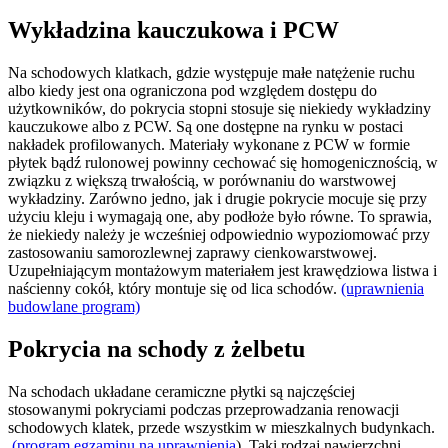
Wykładzina kauczukowa i PCW
Na schodowych klatkach, gdzie występuje małe natężenie ruchu
albo kiedy jest ona ograniczona pod względem dostępu do
użytkowników, do pokrycia stopni stosuje się niekiedy wykładziny
kauczukowe albo z PCW. Są one dostępne na rynku w postaci
nakładek profilowanych. Materiały wykonane z PCW w formie
płytek bądź rulonowej powinny cechować się homogenicznością, w
związku z większą trwałością, w porównaniu do warstwowej
wykładziny. Zarówno jedno, jak i drugie pokrycie mocuje się przy
użyciu kleju i wymagają one, aby podłoże było równe. To sprawia,
że niekiedy należy je wcześniej odpowiednio wypoziomować przy
zastosowaniu samorozlewnej zaprawy cienkowarstwowej.
Uzupełniającym montażowym materiałem jest krawędziowa listwa i
naścienny cokół, który montuje się od lica schodów.
(uprawnienia
budowlane program)
Pokrycia na schody z żelbetu
Na schodach układane ceramiczne płytki są najczęściej
stosowanymi pokryciami podczas przeprowadzania renowacji
schodowych klatek, przede wszystkim w mieszkalnych budynkach.
(program egzaminu na uprawnienia
) Taki rodzaj nawierzchni