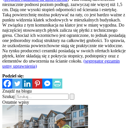
nieznacznie podnosi poziom podłogi, zazwyczaj nie więcej niż 1,5
cm. Dają one wysoki stopień odporności od ścierania i estetykę.
Taką powierzchnię można pokrywać na raty, co jest bardzo ważne z
punktu widzenia klatek schodowych w mieszkalnych budynkach.
W związku z tym komunikacja na klatce jest w miarę wygodna. Do
najczęściej stosowanych płytek zalicza się płytki z technicznego
gresu. Chociaż ich wzornictwo jest ograniczone, to jednak posiadają
one jednorodny rodzaj struktury na całkowitej grubości. To sprawia,
że uszkodzenia powierzchowne stają się praktycznie nie widoczne.
Na rynku producenci ceramiki posiadają w swoich ofertach kolekcje
płytek, które składają się z pokrycia stopnicy, podstopnicy oraz z
elementów do utworzenia na ścianie cokołu.
(segregator egzamin
ustny uprawnienia)
Podziel się:
Znajdź na blogu
Szukaj
Ostatnie wpisy