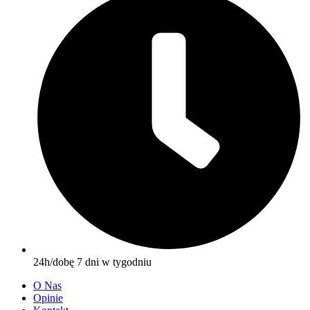
24h/dobę 7 dni w tygodniu
O Nas
Opinie