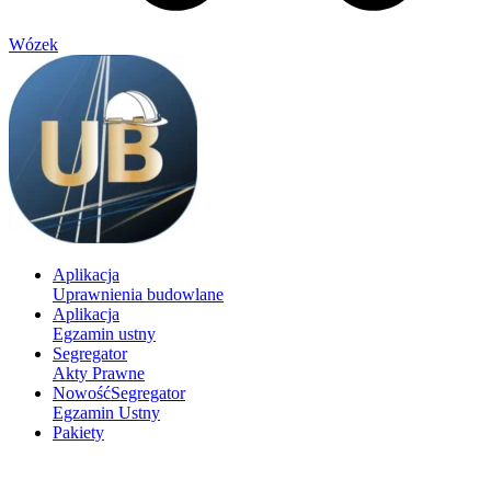
Wózek
Aplikacja
Uprawnienia budowlane
Aplikacja
Egzamin ustny
Segregator
Akty Prawne
Nowość
Segregator
Egzamin Ustny
Pakiety