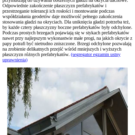
przymuszają do używania obszernych gładzi na okrycia dachowe.
Odpowiednie zakończenie płaszczyzn prefabrykatów i
przestrzeganie tolerancji ich rosłości i montowanie podczas
współdziałania geodetów daje możliwość pełnego zakończenia
stosowania gładzi na okryciach. Dla uniknięcia gładzi potrzeba też,
by każde cztery płaszczyzny boczne prefabrykatów były odchylone.
Podczas prostych brzegach pojawiają się w stykach prefabrykatów
nawet przy najlepszym wykonastwie małe progi, na jakich okrycie z
papy potrafi być nietrudno zniszczone. Brzegi odchylone pozwalają
na zrobienie delikatnych przejść wśród mniejszych i wyższych
płaszczyzn różnych prefabrykatów.
(segregator egzamin ustny
uprawnienia)