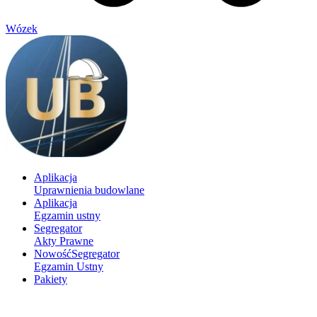
Wózek
Aplikacja
Uprawnienia budowlane
Aplikacja
Egzamin ustny
Segregator
Akty Prawne
Nowość
Segregator
Egzamin Ustny
Pakiety