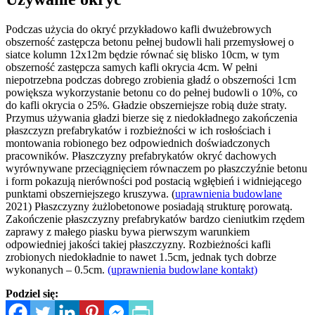
Podczas użycia do okryć przykładowo kafli dwużebrowych
obszerność zastępcza betonu pełnej budowli hali przemysłowej o
siatce kolumn 12x12m będzie równać się blisko 10cm, w tym
obszerność zastępcza samych kafli okrycia 4cm. W pełni
niepotrzebna podczas dobrego zrobienia gładź o obszerności 1cm
powiększa wykorzystanie betonu co do pełnej budowli o 10%, co
do kafli okrycia o 25%. Gładzie obszerniejsze robią duże straty.
Przymus używania gładzi bierze się z niedokładnego zakończenia
płaszczyzn prefabrykatów i rozbieżności w ich rosłościach i
montowania robionego bez odpowiednich doświadczonych
pracowników. Płaszczyzny prefabrykatów okryć dachowych
wyrównywane przeciągnięciem równaczem po płaszczyźnie betonu
i form pokazują nierówności pod postacią wgłębień i widniejącego
punktami obszerniejszego kruszywa. (
uprawnienia budowlane
2021) Płaszczyzny żużlobetonowe posiadają strukturę porowatą.
Zakończenie płaszczyzny prefabrykatów bardzo cieniutkim rzędem
zaprawy z małego piasku bywa pierwszym warunkiem
odpowiedniej jakości takiej płaszczyzny. Rozbieżności kafli
zrobionych niedokładnie to nawet 1.5cm, jednak tych dobrze
wykonanych – 0.5cm.
(uprawnienia budowlane kontakt)
Podziel się: