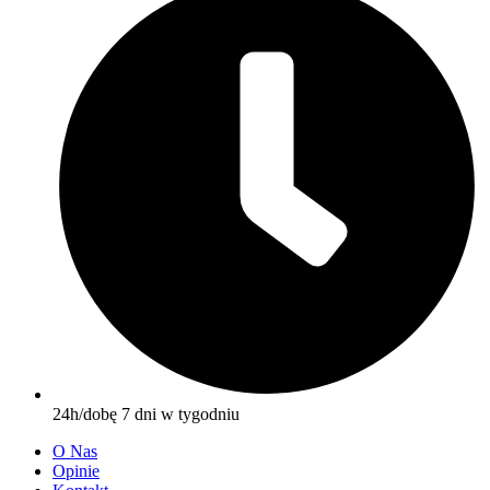
24h/dobę 7 dni w tygodniu
O Nas
Opinie