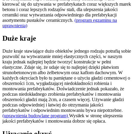
kierować się do używania w prefabrykatach coraz większych marek
betonu i coraz lepszych rodzajów stali, dla ulepszenia jakości
ceramiki oraz wytwarzania odpowiedniego dla prefabrykacji
asortymentu pustaków ceramicznych.
(program egzaminu na
uprawnienia)
Duże kraje
Duże kraje stawiające dużo obiektów jednego rodzaju potrafią sobie
pozwolić na wytwarzanie mniej elastycznych części, w naszym
kraju jednak najlepiej będzie tworzyć konstrukcje w pełni
elastyczne. Zdaje się, że udaje się to najlepiej dzięki płatwiom
strunobetonowym albo żelbetowym oraz kaflom dachowym. W
każdych okryciach było tu pamiętane o użyciu gładzi cementowej o
obszerności 1cm, wygładzającej niedokładności robienia i
montowania prefabrykatów. Doświadczenie jednak pokazało, że
podczas niedokładnego zrobienia prefabrykatów i montowania
obszerności gładzi mają 2cm, a czasem więcej. Używanie gładzi
podczas odpowiedniej i łatwiej do otrzymania jakości
prefabrykatów i odpowiednim montowaniu bywa niepotrzebne.
(uprawnienia budowlane program)
Wysiłek w stronę ulepszenia
jakości prefabrykatów i montowania dobrze się opłaca.
Używanie okryć