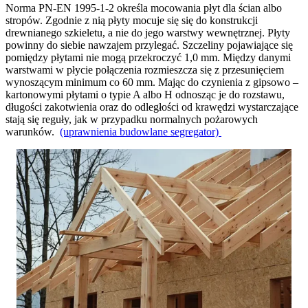
Norma PN-EN 1995-1-2 określa mocowania płyt dla ścian albo
stropów. Zgodnie z nią płyty mocuje się się do konstrukcji
drewnianego szkieletu, a nie do jego warstwy wewnętrznej. Płyty
powinny do siebie nawzajem przylegać. Szczeliny pojawiające się
pomiędzy płytami nie mogą przekroczyć 1,0 mm. Między danymi
warstwami w płycie połączenia rozmieszcza się z przesunięciem
wynoszącym minimum co 60 mm. Mając do czynienia z gipsowo –
kartonowymi płytami o typie A albo H odnosząc je do rozstawu,
długości zakotwienia oraz do odległości od krawędzi wystarczające
stają się reguły, jak w przypadku normalnych pożarowych
warunków.
(uprawnienia budowlane segregator)