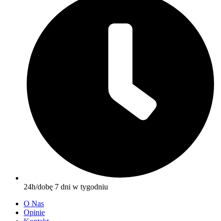
24h/dobę 7 dni w tygodniu
O Nas
Opinie