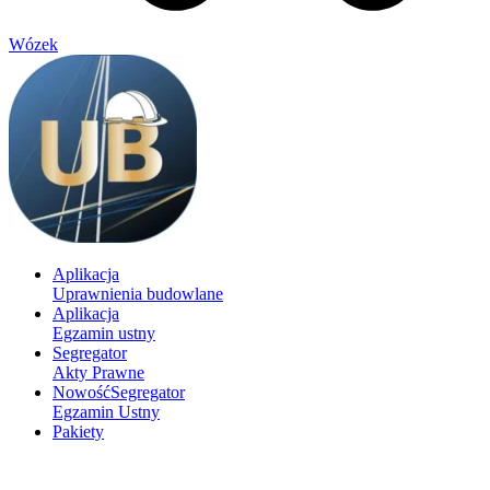
Wózek
Aplikacja
Uprawnienia budowlane
Aplikacja
Egzamin ustny
Segregator
Akty Prawne
Nowość
Segregator
Egzamin Ustny
Pakiety