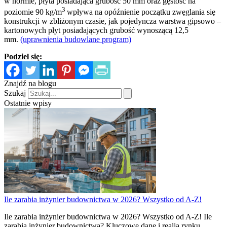
w normie, płyta posiadająca grubość 50 mm oraz gęstość na
3
poziomie 90 kg/m
wpływa na opóźnienie początku zwęglania się
konstrukcji w zbliżonym czasie, jak pojedyncza warstwa gipsowo –
kartonowych płyt posiadających grubość wynoszącą 12,5
mm.
(uprawnienia budowlane program)
Podziel się:
Znajdź na blogu
Szukaj
Ostatnie wpisy
Ile zarabia inżynier budownictwa w 2026? Wszystko od A-Z!
Ile zarabia inżynier budownictwa w 2026? Wszystko od A-Z! Ile
zarabia inżynier budownictwa? Kluczowe dane i realia rynku