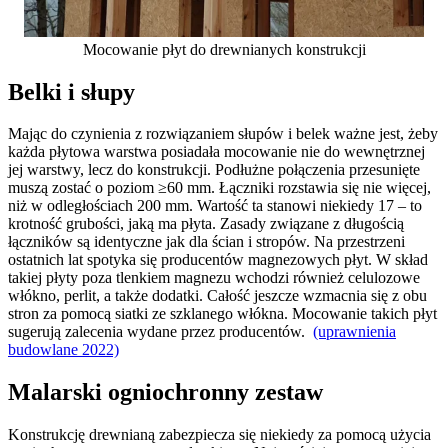
Mocowanie płyt do drewnianych konstrukcji
Belki i słupy
Mając do czynienia z rozwiązaniem słupów i belek ważne jest, żeby
każda płytowa warstwa posiadała mocowanie nie do wewnętrznej
jej warstwy, lecz do konstrukcji. Podłużne połączenia przesunięte
muszą zostać o poziom ≥60 mm. Łączniki rozstawia się nie więcej,
niż w odległościach 200 mm. Wartość ta stanowi niekiedy 17 – to
krotność grubości, jaką ma płyta. Zasady związane z długością
łączników są identyczne jak dla ścian i stropów. Na przestrzeni
ostatnich lat spotyka się producentów magnezowych płyt. W skład
takiej płyty poza tlenkiem magnezu wchodzi również celulozowe
włókno, perlit, a także dodatki. Całość jeszcze wzmacnia się z obu
stron za pomocą siatki ze szklanego włókna. Mocowanie takich płyt
sugerują zalecenia wydane przez producentów.
(uprawnienia
budowlane 2022)
Malarski ogniochronny zestaw
Konstrukcję drewnianą zabezpiecza się niekiedy za pomocą użycia