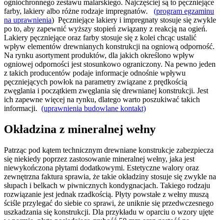
ogniochronnego zestawu malarskiego. Najczęściej są to pęczniejące
farby, lakiery albo różne rodzaje impregnatów.
(program egzaminu
na uprawnienia
) Pęczniejące lakiery i impregnaty stosuje się zwykle
po to, aby zapewnić wyższy stopień związany z reakcją na ogień.
Lakiery pęczniejące oraz farby stosuje się z kolei chcąc ustalić
wpływ elementów drewnianych konstrukcji na ogniową odporność.
Na rynku asortyment produktów, dla jakich określono wpływ
ogniowej odporności jest stosunkowo ograniczony. Na pewno jeden
z takich producentów podaje informacje odnośnie wpływu
pęczniejących powłok na parametry związane z prędkością
zwęglania i początkiem zwęglania się drewnianej konstrukcji. Jest
ich zapewne więcej na rynku, dlatego warto poszukiwać takich
informacji.
(uprawnienia budowlane kontakt)
Okładzina z mineralnej wełny
Patrząc pod kątem technicznym drewniane konstrukcje zabezpiecza
się niekiedy poprzez zastosowanie mineralnej wełny, jaka jest
niewykończona płytami dodatkowymi. Estetyczne walory oraz
zewnętrzna faktura sprawia, że takie okładziny stosuje się zwykle na
słupach i belkach w piwnicznych kondygnacjach. Takiego rodzaju
rozwiązanie jest jednak rzadkością. Płyty powstałe z wełny muszą
ściśle przylegać do siebie co sprawi, że uniknie się przedwczesnego
uszkadzania się konstrukcji. Dla przykładu w oparciu o wzory ujęte