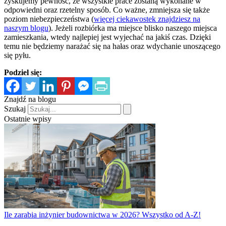
zyskujemy pewność, że wszystkie prace zostaną wykonane w
odpowiedni oraz rzetelny sposób. Co ważne, zmniejsza się także
poziom niebezpieczeństwa (
więcej ciekawostek znajdziesz na
naszym blogu
). Jeżeli rozbiórka ma miejsce blisko naszego miejsca
zamieszkania, wtedy najlepiej jest wyjechać na jakiś czas. Dzięki
temu nie będziemy narażać się na hałas oraz wdychanie unoszącego
się pyłu.
Podziel się:
Znajdź na blogu
Szukaj
Ostatnie wpisy
Ile zarabia inżynier budownictwa w 2026? Wszystko od A-Z!