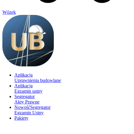
Wózek
Aplikacja
Uprawnienia budowlane
Aplikacja
Egzamin ustny
Segregator
Akty Prawne
Nowość
Segregator
Egzamin Ustny
Pakiety