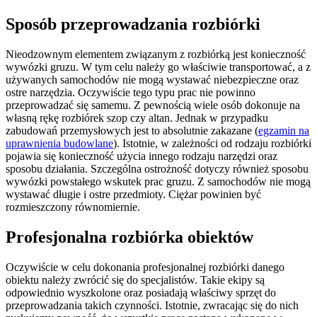
Sposób przeprowadzania rozbiórki
Nieodzownym elementem związanym z rozbiórką jest konieczność
wywózki gruzu. W tym celu należy go właściwie transportować, a z
używanych samochodów nie mogą wystawać niebezpieczne oraz
ostre narzędzia. Oczywiście tego typu prac nie powinno
przeprowadzać się samemu. Z pewnością wiele osób dokonuje na
własną rękę rozbiórek szop czy altan. Jednak w przypadku
zabudowań przemysłowych jest to absolutnie zakazane (
egzamin na
uprawnienia budowlane
). Istotnie, w zależności od rodzaju rozbiórki
pojawia się konieczność użycia innego rodzaju narzędzi oraz
sposobu działania. Szczególna ostrożność dotyczy również sposobu
wywózki powstałego wskutek prac gruzu. Z samochodów nie mogą
wystawać długie i ostre przedmioty. Ciężar powinien być
rozmieszczony równomiernie.
Profesjonalna rozbiórka obiektów
Oczywiście w celu dokonania profesjonalnej rozbiórki danego
obiektu należy zwrócić się do specjalistów. Takie ekipy są
odpowiednio wyszkolone oraz posiadają właściwy sprzęt do
przeprowadzania takich czynności. Istotnie, zwracając się do nich