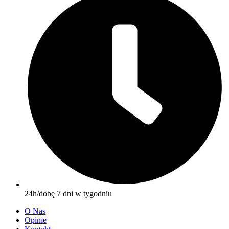
24h/dobę 7 dni w tygodniu
O Nas
Opinie