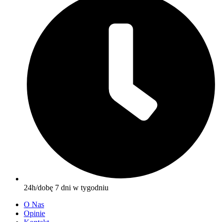
24h/dobę 7 dni w tygodniu
O Nas
Opinie