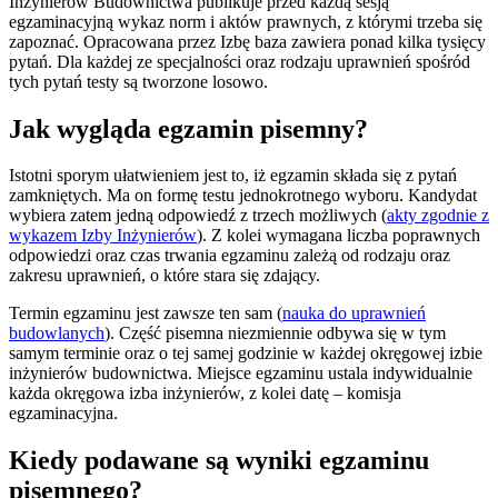
Inżynierów Budownictwa publikuje przed każdą sesją
egzaminacyjną wykaz norm i aktów prawnych, z którymi trzeba się
zapoznać. Opracowana przez Izbę baza zawiera ponad kilka tysięcy
pytań. Dla każdej ze specjalności oraz rodzaju uprawnień spośród
tych pytań testy są tworzone losowo.
Jak wygląda egzamin pisemny?
Istotni sporym ułatwieniem jest to, iż egzamin składa się z pytań
zamkniętych. Ma on formę testu jednokrotnego wyboru. Kandydat
wybiera zatem jedną odpowiedź z trzech możliwych (
akty zgodnie z
wykazem Izby Inżynierów
). Z kolei wymagana liczba poprawnych
odpowiedzi oraz czas trwania egzaminu zależą od rodzaju oraz
zakresu uprawnień, o które stara się zdający.
Termin egzaminu jest zawsze ten sam (
nauka do uprawnień
budowlanych
). Część pisemna niezmiennie odbywa się w tym
samym terminie oraz o tej samej godzinie w każdej okręgowej izbie
inżynierów budownictwa. Miejsce egzaminu ustala indywidualnie
każda okręgowa izba inżynierów, z kolei datę – komisja
egzaminacyjna.
Kiedy podawane są wyniki egzaminu
pisemnego?