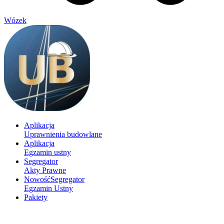
Wózek
Aplikacja
Uprawnienia budowlane
Aplikacja
Egzamin ustny
Segregator
Akty Prawne
Nowość
Segregator
Egzamin Ustny
Pakiety