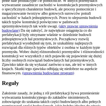
pełne hale produkcyjne i te pomocnicze. W innych przemysłach
wytwarzanie zasadnicze zachodzi w konstrukcjach przemysłowych
o specyficznym charakterze budowli, ale procesy pomocnicze i
magazynowanie tworzyw albo gotowych surowców potrafi
zachodzić w halach jednopiętrowych. Przez to ulepszeniu budowli
takich typów konstrukcji poświęcono w państwach
uprzemysłowionych tak wiele uwagi.
(akty prawne uprawnienia
budowlane)
Da się założyć, że największe osiągnięcia co do
prefabrykacji były otrzymane właśnie w dziedzinie budowli
jednopiętrowych hal przemysłowych. Początkowy rozwój
prefabrykacji wyodrębnił się tym, że szukaliśmy najlepszych
rozwiązań dla różnych typów obiektów z osobna w każdym typie
przemysłu. Wobec dużej różnorodności przemysłów i różnorodności
konstrukcji we wszystkich z nich pojawiło się pojawienie się dużej
liczby osobnych rozwiązań budowlanych hal przemysłowych.
Zjawisko takie da się wykazać zarówno u nas, ale też w innych
krajach. Skutki tego zjawiska odbijają się niedobrze na aspekcie
finansowym.
(uprawnienia budowlane program)
Reguły
Założenie zasady, że jedną z ról prefabrykacji bywa przeniesienie
wytwarzania konstrukcyjnego do zakładów niezmiennych,
zobowiązuje do szukania takich części budowlanych albo pełnych
rozmieszczeń części budowlanych, jakie byłyby idealne do użycia