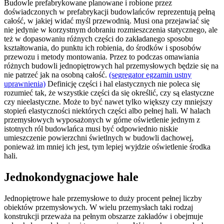
Budowle prefabrykowane planowane i robione przez
doświadczonych w prefabrykacji budowlańców reprezentują pełną
całość, w jakiej widać myśl przewodnią. Musi ona przejawiać się
nie jedynie w korzystnym dobraniu rozmieszczenia statycznego, ale
też w dopasowaniu różnych części do zakładanego sposobu
kształtowania, do punktu ich robienia, do środków i sposobów
przewozu i metody montowania. Przez to podczas omawiania
różnych budowli jednopiętrowych hal przemysłowych będzie się na
nie patrzeć jak na osobną całość.
(segregator egzamin ustny
uprawnienia)
Definicję części i hal elastycznych nie poleca się
rozumieć tak, że wszystkie części da się określić, czy są elastyczne
czy nieelastyczne. Może to być nawet tylko większy czy mniejszy
stopień elastyczności niektórych części albo pełnej hali. W halach
przemysłowych wyposażonych w górne oświetlenie jednym z
istotnych ról budowlańca musi być odpowiednio niskie
umieszczenie powierzchni świetlnych w budowli dachowej,
ponieważ im mniej ich jest, tym lepiej wyjdzie oświetlenie środka
hali.
Jednokondygnacjowe hale
Jednopiętrowe hale przemysłowe to duży procent pełnej liczby
obiektów przemysłowych. W wielu przemysłach taki rodzaj
konstrukcji przeważa na pełnym obszarze zakładów i obejmuje