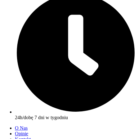
24h/dobę 7 dni w tygodniu
O Nas
Opinie