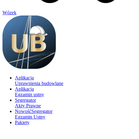
Wózek
Aplikacja
Uprawnienia budowlane
Aplikacja
Egzamin ustny
Segregator
Akty Prawne
Nowość
Segregator
Egzamin Ustny
Pakiety