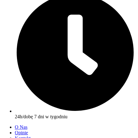
24h/dobę 7 dni w tygodniu
O Nas
Opinie