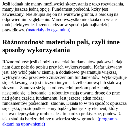
Jeśli jednak nie mamy możliwości skorzystania z tego rozwiązania,
mamy jeszcze jedną opcję. Fundament pośredni, który jest
zawieszony. Nie skupia się on na warstwie gruntu, a bardziej na
odpowiednim zagłębieniu. Mimo wszystko nie działa on wcale
mniej efektywnie. Przenosi ciężar w sposób jak najbardziej
prawidłowy. (
materiały do egzaminu)
Różnorodność materiału pali, czyli inne
sposoby wykorzystania
Różnorodność jeśli chodzi o materiał fundamentów palowych daje
nam duże pole do popisu przy ich wykorzystaniu. Kafar używany
jest, aby wbić pale w ziemię, a dodatkowo gwarantuje większą
wytrzymałość przeciwko zniszczeniom fundamentów. Wykorzystuje
się też kesony, co jest niczym innym jak żelbetonową lub stalową
skrzynią. Zanurza się ją na odpowiedni poziom pod ziemię,
następnie się ją betonuje, a robotnicy mają otwartą drogę do prac
nad górną częścią fundamentu. Jest jeszcze jeden rodzaj
fundamentów pośrednich- studnie. Działa to w ten sposób: opuszcza
się ciężki, prostopadłościenny bądź cylindryczny element, który
usuwa nieprzydatny urobek. Jest to bardzo praktyczne, ponieważ
taka studnia bardzo dobrze utwierdza się w gruncie. (
program z
aktami na uprawnienia)