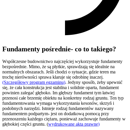
Fundamenty pośrednie- co to takiego?
Współczesne budownictwo najczęściej wykorzystuje fundamenty
bezpośrednie. Mimo, że są płytkie, sprawdzają się idealnie na
normalnych obszarach. Jeśli chodzi o sytuacje, gdzie teren ma
trochę nierówności sprawa klaruje się odrobinę inaczej.
(Szczegółowy program egzaminu)
. Jedyny sposób, żeby upewnić
się, że cała konstrukcja jest stabilna i solidnie oparta, fundament
powinien zalegać głęboko. Im głębszy fundament tym łatwiej
przenosi całe brzemię obiektu na konkretny rodzaj gruntu. Ten typ
fundamentowania wymaga wykorzystania kesonów, skrzyń i
podobnych narzędzi. Istnieje rodzaj fundamentów nazywany
fundamentem podpartym- jest on dodatkową pomocą przy
przenoszeniu każdego ciężaru, ponieważ zachowuje fundamenty w
głębokiej części gruntu. (
wydrukowane akta prawne)