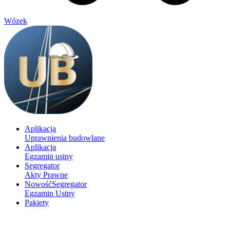
Wózek
Aplikacja
Uprawnienia budowlane
Aplikacja
Egzamin ustny
Segregator
Akty Prawne
Nowość
Segregator
Egzamin Ustny
Pakiety