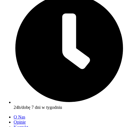
24h/dobę 7 dni w tygodniu
O Nas
Opinie