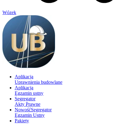
Wózek
Aplikacja
Uprawnienia budowlane
Aplikacja
Egzamin ustny
Segregator
Akty Prawne
Nowość
Segregator
Egzamin Ustny
Pakiety