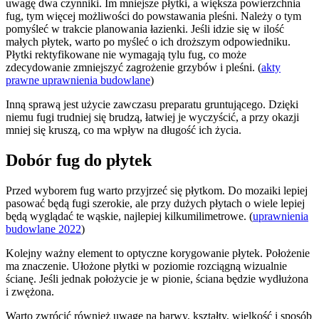
uwagę dwa czynniki. Im mniejsze płytki, a większa powierzchnia
fug, tym więcej możliwości do powstawania pleśni. Należy o tym
pomyśleć w trakcie planowania łazienki. Jeśli idzie się w ilość
małych płytek, warto po myśleć o ich droższym odpowiedniku.
Płytki rektyfikowane nie wymagają tylu fug, co może
zdecydowanie zmniejszyć zagrożenie grzybów i pleśni. (
akty
prawne uprawnienia budowlane
)
Inną sprawą jest użycie zawczasu preparatu gruntującego. Dzięki
niemu fugi trudniej się brudzą, łatwiej je wyczyścić, a przy okazji
mniej się kruszą, co ma wpływ na długość ich życia.
Dobór fug do płytek
Przed wyborem fug warto przyjrzeć się płytkom. Do mozaiki lepiej
pasować będą fugi szerokie, ale przy dużych płytach o wiele lepiej
będą wyglądać te wąskie, najlepiej kilkumilimetrowe. (
uprawnienia
budowlane 2022
)
Kolejny ważny element to optyczne korygowanie płytek. Położenie
ma znaczenie. Ułożone płytki w poziomie rozciągną wizualnie
ścianę. Jeśli jednak położycie je w pionie, ściana będzie wydłużona
i zwężona.
Warto zwrócić również uwagę na barwy, kształty, wielkość i sposób