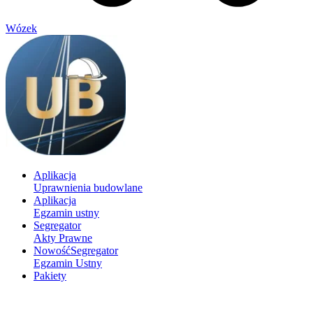
Wózek
Aplikacja
Uprawnienia budowlane
Aplikacja
Egzamin ustny
Segregator
Akty Prawne
Nowość
Segregator
Egzamin Ustny
Pakiety