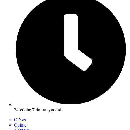
24h/dobę 7 dni w tygodniu
O Nas
Opinie