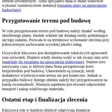
firmom zewnętrznym. Tylko specjaliści będą w stanie właściwie
wykonać rozmieszczenie instalacji (
egzamin ustny na uprawnienia
budowlane
).
Przygotowanie terenu pod budowę
W celu przygotowania terenu pod budowę należy działać według
określonego planu. Istotnie właśnie tak działają osoby podejmujące
się tego zadania. Pozwala to na terminowe wykonanie zlecenia przy
jednoczesnym zachowaniu wysokiej jakości usług.
Oczywiście kluczowe jest skompletowanie właściwych uprawnień
oraz zezwoleń. Dopiero wtedy można wejść w tak zwany stan zero
(
materiały do egzaminu na uprawnienia budowlane
). Stanem zero
nazywamy czas, w którym dana firma przygotowuje teren
bezpośrednio pod budowę. Ułatwieniem są sytuacje, kiedy
dodatkowe wyrównywanie terenu nie jest konieczne. Jednak w
przypadku budowy dużego obiektu należy być przygotowanym na
każdą ewentualność. Ważnym aspektem jest również odpowiedni
transport i zakup właściwego materiału.
Ostatni etap i finalizacja zlecenia
Kluczową rolę w każdym obiekcie odgrywają instalacje