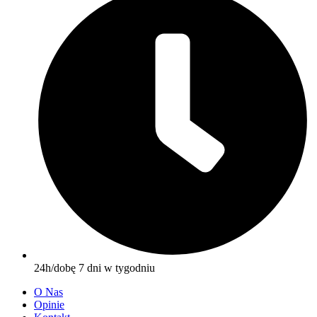
24h/dobę 7 dni w tygodniu
O Nas
Opinie