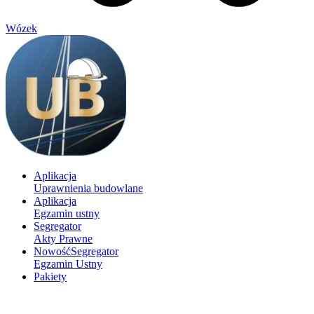
Wózek
Aplikacja
Uprawnienia budowlane
Aplikacja
Egzamin ustny
Segregator
Akty Prawne
Nowość
Segregator
Egzamin Ustny
Pakiety