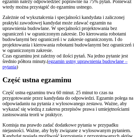
egzamin należy odpowiedzieć poprawnie na 75% pytań. Ponieważ
wtedy można przystąpić do egzaminu ustnego.
Zależnie od wykształcenia i specjalności kandydata i zaliczonej
praktyki zawodowej kandydat może zdawać egzamin na
uprawnienia budowlane. W specjalności projektowania bez
ograniczeń i w ograniczonym zakresie. Do kierowania robotami
budowlanymi bez ograniczeń i w zakresie ograniczonym. I do
projektowania i kierowania robotami budowlanymi bez ograniczeń i
w ograniczonym zakresie.
Czas egzaminu jest zależny od ilości pytań. Na jedno pytanie jest
średnio półtora minuty.(
egzamin ustny uprawnienia budowlane –
pytania
)
Część ustna egzaminu
Część ustna egzaminu trwa 60 minut. 25 minut to czas na
przygotowanie przez kandydata do odpowiedzi. Egzamin polega na
odpowiadaniu na pytania z wylosowanego zestawu. Ważne, aby
wykazać się wiedzą z zakresu przepisów prawa i umiejętnościami
zastosowania teorii w praktyce.
Komisja ma prawdo zadać dodatkowe pytania w przypadku
niejasności. Ważne, aby były związane z wylosowanym pytaniem.
Kandydat posiada możliwość korzystania z przygotowanych aktów