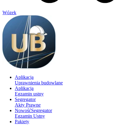
Wózek
Aplikacja
Uprawnienia budowlane
Aplikacja
Egzamin ustny
Segregator
Akty Prawne
Nowość
Segregator
Egzamin Ustny
Pakiety