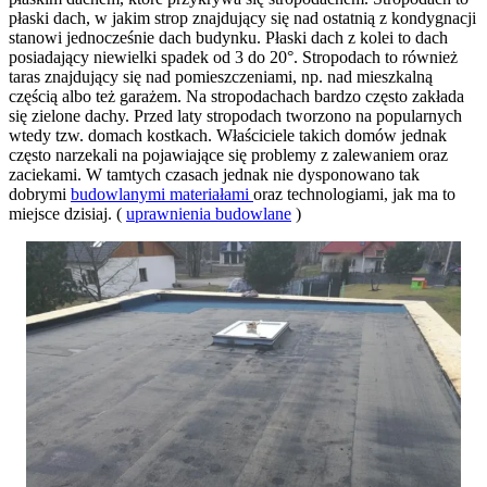
płaski dach, w jakim strop znajdujący się nad ostatnią z kondygnacji
stanowi jednocześnie dach budynku. Płaski dach z kolei to dach
posiadający niewielki spadek od 3 do 20°. Stropodach to również
taras znajdujący się nad pomieszczeniami, np. nad mieszkalną
częścią albo też garażem. Na stropodachach bardzo często zakłada
się zielone dachy. Przed laty stropodach tworzono na popularnych
wtedy tzw. domach kostkach. Właściciele takich domów jednak
często narzekali na pojawiające się problemy z zalewaniem oraz
zaciekami. W tamtych czasach jednak nie dysponowano tak
dobrymi
budowlanymi materiałami
oraz technologiami, jak ma to
miejsce dzisiaj. (
uprawnienia budowlane
)