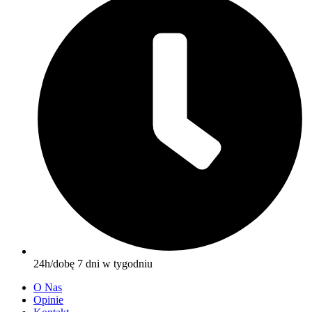
24h/dobę 7 dni w tygodniu
O Nas
Opinie