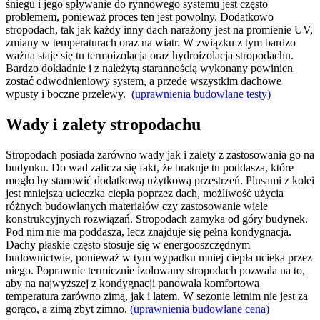
śniegu i jego spływanie do rynnowego systemu jest często
problemem, ponieważ proces ten jest powolny. Dodatkowo
stropodach, tak jak każdy inny dach narażony jest na promienie UV,
zmiany w temperaturach oraz na wiatr. W związku z tym bardzo
ważna staje się tu termoizolacja oraz hydroizolacja stropodachu.
Bardzo dokładnie i z należytą starannością wykonany powinien
zostać odwodnieniowy system, a przede wszystkim dachowe
wpusty i boczne przelewy.
(uprawnienia budowlane testy)
Wady i zalety stropodachu
Stropodach posiada zarówno wady jak i zalety z zastosowania go na
budynku. Do wad zalicza się fakt, że brakuje tu poddasza, które
mogło by stanowić dodatkową użytkową przestrzeń. Plusami z kolei
jest mniejsza ucieczka ciepła poprzez dach, możliwość użycia
różnych budowlanych materiałów czy zastosowanie wiele
konstrukcyjnych rozwiązań. Stropodach zamyka od góry budynek.
Pod nim nie ma poddasza, lecz znajduje się pełna kondygnacja.
Dachy płaskie często stosuje się w energooszczędnym
budownictwie, ponieważ w tym wypadku mniej ciepła ucieka przez
niego. Poprawnie termicznie izolowany stropodach pozwala na to,
aby na najwyższej z kondygnacji panowała komfortowa
temperatura zarówno zimą, jak i latem. W sezonie letnim nie jest za
gorąco, a zimą zbyt zimno.
(uprawnienia budowlane cena)