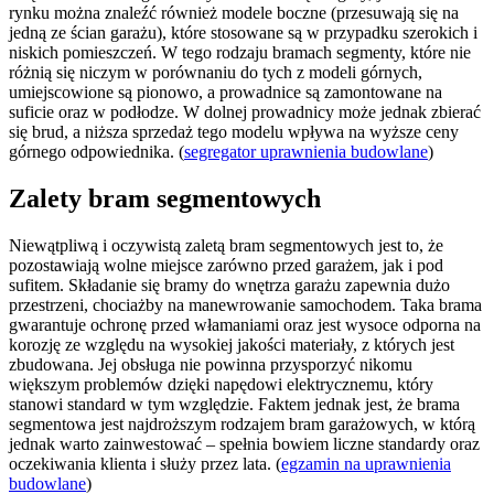
rynku można znaleźć również modele boczne (przesuwają się na
jedną ze ścian garażu), które stosowane są w przypadku szerokich i
niskich pomieszczeń. W tego rodzaju bramach segmenty, które nie
różnią się niczym w porównaniu do tych z modeli górnych,
umiejscowione są pionowo, a prowadnice są zamontowane na
suficie oraz w podłodze. W dolnej prowadnicy może jednak zbierać
się brud, a niższa sprzedaż tego modelu wpływa na wyższe ceny
górnego odpowiednika. (
segregator uprawnienia budowlane
)
Zalety bram segmentowych
Niewątpliwą i oczywistą zaletą bram segmentowych jest to, że
pozostawiają wolne miejsce zarówno przed garażem, jak i pod
sufitem. Składanie się bramy do wnętrza garażu zapewnia dużo
przestrzeni, chociażby na manewrowanie samochodem. Taka brama
gwarantuje ochronę przed włamaniami oraz jest wysoce odporna na
korozję ze względu na wysokiej jakości materiały, z których jest
zbudowana. Jej obsługa nie powinna przysporzyć nikomu
większym problemów dzięki napędowi elektrycznemu, który
stanowi standard w tym względzie. Faktem jednak jest, że brama
segmentowa jest najdroższym rodzajem bram garażowych, w którą
jednak warto zainwestować – spełnia bowiem liczne standardy oraz
oczekiwania klienta i służy przez lata. (
egzamin na uprawnienia
budowlane
)