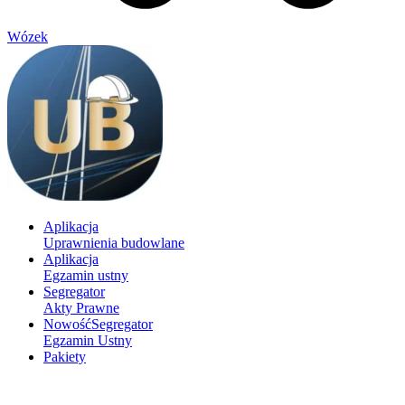
Wózek
Aplikacja
Uprawnienia budowlane
Aplikacja
Egzamin ustny
Segregator
Akty Prawne
Nowość
Segregator
Egzamin Ustny
Pakiety