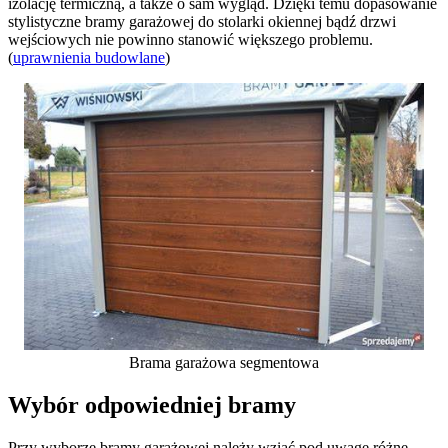
izolację termiczną, a także o sam wygląd. Dzięki temu dopasowanie
stylistyczne bramy garażowej do stolarki okiennej bądź drzwi
wejściowych nie powinno stanowić większego problemu.
(
uprawnienia budowlane
)
Brama garażowa segmentowa
Wybór odpowiedniej bramy
Przy wyborze bramy garażowej należy wziąć pod uwagę różne