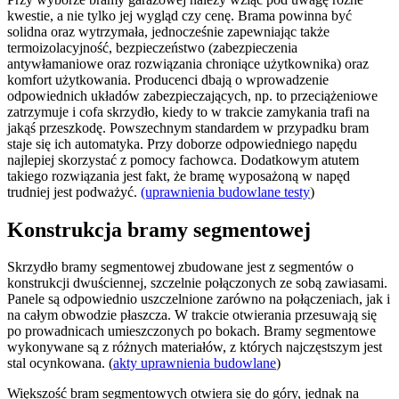
kwestie, a nie tylko jej wygląd czy cenę. Brama powinna być
solidna oraz wytrzymała, jednocześnie zapewniając także
termoizolacyjność, bezpieczeństwo (zabezpieczenia
antywłamaniowe oraz rozwiązania chroniące użytkownika) oraz
komfort użytkowania. Producenci dbają o wprowadzenie
odpowiednich układów zabezpieczających, np. to przeciążeniowe
zatrzymuje i cofa skrzydło, kiedy to w trakcie zamykania trafi na
jakąś przeszkodę. Powszechnym standardem w przypadku bram
staje się ich automatyka. Przy doborze odpowiedniego napędu
najlepiej skorzystać z pomocy fachowca. Dodatkowym atutem
takiego rozwiązania jest fakt, że bramę wyposażoną w napęd
trudniej jest podważyć.
(uprawnienia budowlane testy
)
Konstrukcja bramy segmentowej
Skrzydło bramy segmentowej zbudowane jest z segmentów o
konstrukcji dwuściennej, szczelnie połączonych ze sobą zawiasami.
Panele są odpowiednio uszczelnione zarówno na połączeniach, jak i
na całym obwodzie płaszcza. W trakcie otwierania przesuwają się
po prowadnicach umieszczonych po bokach. Bramy segmentowe
wykonywane są z różnych materiałów, z których najczęstszym jest
stal ocynkowana. (
akty uprawnienia budowlane
)
Większość bram segmentowych otwiera się do góry, jednak na