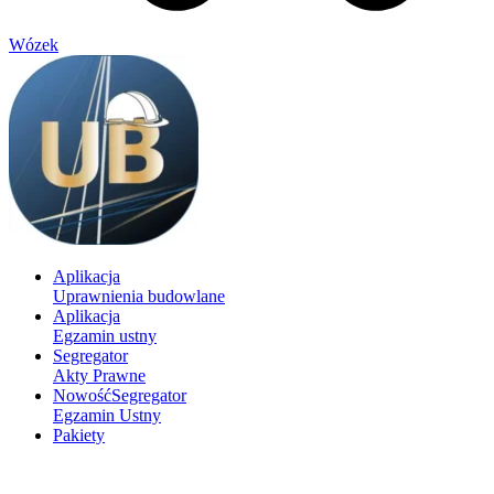
Wózek
Aplikacja
Uprawnienia budowlane
Aplikacja
Egzamin ustny
Segregator
Akty Prawne
Nowość
Segregator
Egzamin Ustny
Pakiety