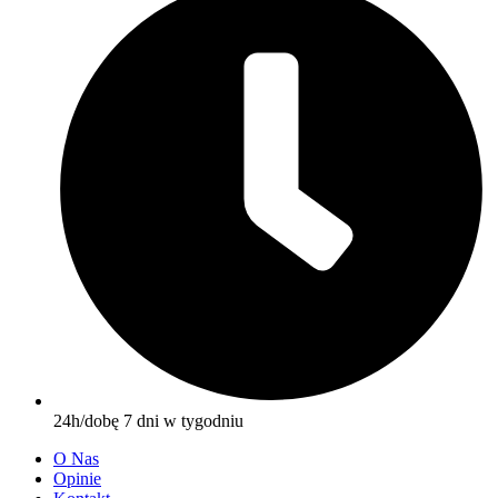
24h/dobę 7 dni w tygodniu
O Nas
Opinie