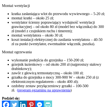
Montaż wentylacji
kratka zasłaniająca wlot do przewodu wywiewnego – 5-20 zł;
montaż kratki – około 25 zł;
wentylator ścienny poprawiający wydajność wentylacji
grawitacyjnej – od około 80 zł (model bez włącznika) do 300
zł (model z czujnikiem ruchu i timerem);
montaż wentylatora – około 30 zł;
koszt instalacji elektrycznej do zasilania wentylatora – 40-50
zł za punkt (wentylator, ewentualnie włącznik, puszka).
Montaż ogrzewania
wykonanie podejścia do grzejnika – 150-200 zł;
grzejnik łazienkowy – od około 200 zł (najprostszy stalowy
drabinkowy);
zawór z głowicą termostatyczną – około 100 zł;
grzałka do grzejnika o mocy 300-900 W – około 250 zł (z
elektronicznym regulatorem – około 400 zł);
ozdobny zestaw przyłączeniowy grzałki – 100-500
zł.
(program egzaminu na uprawnienia
)
Podziel się: