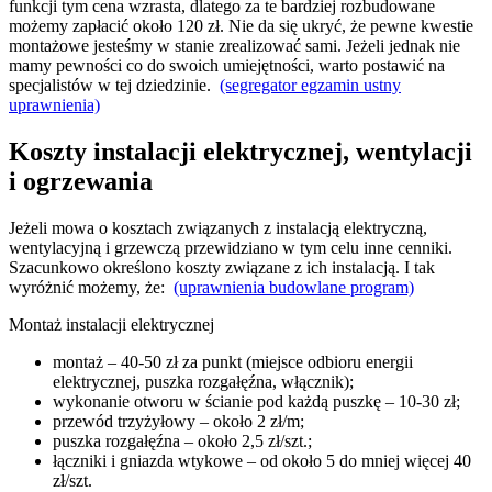
funkcji tym cena wzrasta, dlatego za te bardziej rozbudowane
możemy zapłacić około 120 zł. Nie da się ukryć, że pewne kwestie
montażowe jesteśmy w stanie zrealizować sami. Jeżeli jednak nie
mamy pewności co do swoich umiejętności, warto postawić na
specjalistów w tej dziedzinie.
(segregator egzamin ustny
uprawnienia)
Koszty instalacji elektrycznej, wentylacji
i ogrzewania
Jeżeli mowa o kosztach związanych z instalacją elektryczną,
wentylacyjną i grzewczą przewidziano w tym celu inne cenniki.
Szacunkowo określono koszty związane z ich instalacją. I tak
wyróżnić możemy, że:
(uprawnienia budowlane program)
Montaż instalacji elektrycznej
montaż – 40-50 zł za punkt (miejsce odbioru energii
elektrycznej, puszka rozgałęźna, włącznik);
wykonanie otworu w ścianie pod każdą puszkę – 10-30 zł;
przewód trzyżyłowy – około 2 zł/m;
puszka rozgałęźna – około 2,5 zł/szt.;
łączniki i gniazda wtykowe – od około 5 do mniej więcej 40
zł/szt.