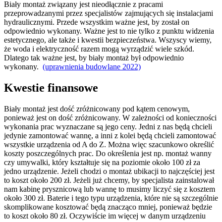
Biały montaż związany jest nieodłącznie z pracami
przeprowadzanymi przez specjalistów zajmujących się instalacjami
hydraulicznymi. Przede wszystkim ważne jest, by został on
odpowiednio wykonany. Ważne jest to nie tylko z punktu widzenia
estetycznego, ale także i kwestii bezpieczeństwa. Wszyscy wiemy,
że woda i elektryczność razem mogą wyrządzić wiele szkód.
Dlatego tak ważne jest, by biały montaż był odpowiednio
wykonany.
(uprawnienia budowlane 2022)
Kwestie finansowe
Biały montaż jest dość zróżnicowany pod kątem cenowym,
ponieważ jest on dość zróżnicowany. W zależności od konieczności
wykonania prac wyznaczane są jego ceny. Jedni z nas będą chcieli
jedynie zamontować wannę, a inni z kolei będą chcieli zamontować
wszystkie urządzenia od A do Z. Można więc szacunkowo określić
koszty poszczególnych prac. Do określenia jest np. montaż wanny
czy umywalki, który kształtuje się na poziomie około 100 zł za
jedno urządzenie. Jeżeli chodzi o montaż ubikacji to najczęściej jest
to koszt około 200 zł. Jeżeli już chcemy, by specjalista zainstalował
nam kabinę prysznicową lub wannę to musimy liczyć się z kosztem
około 300 zł. Baterie i tego typu urządzenia, które nie są szczególnie
skomplikowane kosztować będą znacząco mniej, ponieważ będzie
to koszt około 80 zł. Oczywiście im więcej w danym urządzeniu