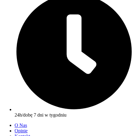
24h/dobę 7 dni w tygodniu
O Nas
Opinie