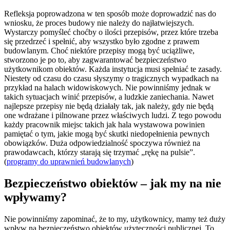
Refleksja poprowadzona w ten sposób może doprowadzić nas do
wniosku, że proces budowy nie należy do najłatwiejszych.
Wystarczy pomyśleć choćby o ilości przepisów, przez które trzeba
się przedrzeć i spełnić, aby wszystko było zgodne z prawem
budowlanym. Choć niektóre przepisy mogą być uciążliwe,
stworzono je po to, aby zagwarantować bezpieczeństwo
użytkownikom obiektów. Każda instytucja musi spełniać te zasady.
Niestety od czasu do czasu słyszymy o tragicznych wypadkach na
przykład na halach widowiskowych. Nie powinniśmy jednak w
takich sytuacjach winić przepisów, a ludzkie zaniechania. Nawet
najlepsze przepisy nie będą działały tak, jak należy, gdy nie będą
one wdrażane i pilnowane przez właściwych ludzi. Z tego powodu
każdy pracownik miejsc takich jak hala wystawowa powinien
pamiętać o tym, jakie mogą być skutki niedopełnienia pewnych
obowiązków. Duża odpowiedzialność spoczywa również na
prawodawcach, którzy starają się trzymać „rękę na pulsie”.
(
programy do uprawnień budowlanych
)
Bezpieczeństwo obiektów – jak my na nie
wpływamy?
Nie powinniśmy zapominać, że to my, użytkownicy, mamy też duży
wpływ na bezpieczeństwo obiektów użyteczności publicznej. To