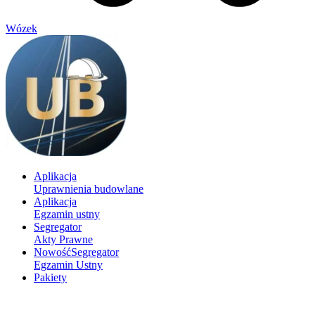
Wózek
Aplikacja
Uprawnienia budowlane
Aplikacja
Egzamin ustny
Segregator
Akty Prawne
Nowość
Segregator
Egzamin Ustny
Pakiety