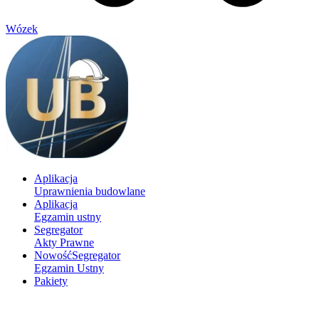
Wózek
Aplikacja
Uprawnienia budowlane
Aplikacja
Egzamin ustny
Segregator
Akty Prawne
Nowość
Segregator
Egzamin Ustny
Pakiety