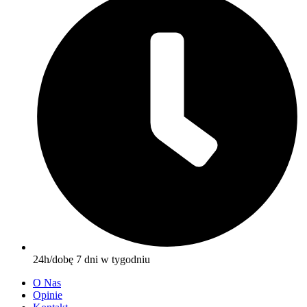
24h/dobę 7 dni w tygodniu
O Nas
Opinie