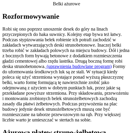
Belki ażurowe
Rozformowywanie
Robi się ono poprzez unoszenie desek do góry na linach
przyczepionych do haka suwnicy. Kolejny etap bywa też łatwy.
Podczas stypizowania belek robienie ich potrafi zachodzić w
zakładach wytwarzających deski strunobetonowe. Inaczej belki
trzeba robić w zakładach polowych na miejscu budowy. Dół i jedna
z bocznych form bywają betonowe z dodatkiem rozmieszczenia
gładzi cementowej albo rzędu lastrika. Drugą boczną formę robi
deska strunobetonowa.
(uprawnienia budowlane program)
Formy
do uformowania środkowych luk są ze stali. W sytuacji kiedy
poleca się użyć strzemiona wystające ponad wyższą płaszczyznę
belki, warto formę formującą tę nawierzchnie zrobić jako
odejmowaną z użyciem w dobrym punktach luk, przez jakie są
przekładane powyższe strzemiona. Przy składowaniu, przewożeniu
i montowaniu zrobionych belek strunożelbetowych zachodzą
zasady dla płatwi żelbetowych. Podczas przywożenia na plac
budowy jedynie desek strunożelbetowych muszą one być
rozmieszczane na taborze przewozowym na rąb. Przy większej
liczbie warto je umieszczać w stertach na sobie.
Ażurowa płatew struno-żelbetowa