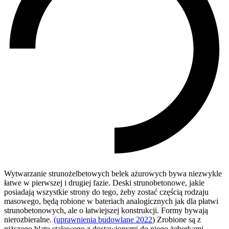
Wytwarzanie strunożelbetowych belek ażurowych bywa niezwykle
łatwe w pierwszej i drugiej fazie. Deski strunobetonowe, jakie
posiadają wszystkie strony do tego, żeby zostać częścią rodzaju
masowego, będą robione w bateriach analogicznych jak dla płatwi
strunobetonowych, ale o łatwiejszej konstrukcji. Formy bywają
nierozbieralne.
(uprawnienia budowlane 2022
) Zrobione są z
niższego blatu stalowego z dostawionymi do niego żeberkami