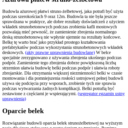
Budowla ażurowej płatwi struno-żelbetowej, jaka potrafi być użyta
podczas szerokościach 9 oraz 12m. Budowla ta nie była jeszcze
sprawdzana w praktyce, ale dobre rezultaty doświadczeń z użyciem
wkładek strunobetonowych podczas zrobienia kafli mostowych
pozwalają mieć pewność, że zamienienie zbrojenia normalnego
deską strunobetonową nie wpłynie ujemnie na rezultaty końcowe.
Belkę tę warto brać jako przykład prostego kształtowania
prefabrykatów podczas wykorzystania strunobetonowych wkładek
deskowych.
(akty prawne uprawnienia budowlane)
W belce
specjalnie zrezygnowano z używania zbrojenia ukośnego podczas
podpór. Zamienienie tego zbrojenia dobrze powiększoną liczbą
strzemion ułatwia budowlę belki podczas podpór i ułatwia roboty
zbrojarskie. Dla otrzymania większej niezmienności belki w czasie
montowania i dla pomniejszenia rosłości ustrojowej pełnej budowli
używa się podcięcia przy wsporach, zrobienie tych nie sprawia
podczas wytwarzania żadnych komplikacji. Belki potrafią być
zestawione z częściami je wspierającymi.
(segregator egzamin ustny
uprawnienia)
Oparcie belek
Rozwiązanie budowli oparcia belek strunożelbetowej na wyższym