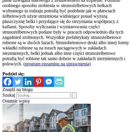
pasie dźwigara stalowego z zestawieniem na trzpienie. Pomimo
osobnego sposobu zrobienia w strunożelbetowych belkach
wybranego tu rodzaju potrafią być podobnie jak w płatwiach
żelbetowych użyte strzemiona widniejące ponad wyższą
płaszczyznę belki i przydające się do otrzymania współpracy z
kaflami. Sposoby wyliczania i wymiarowania części
strunożelbetowych podane były w pracach odpowiednio dla tych
zagadnień zrobionych. Wszystkie prefabrykaty strunożelbetowe
robione są w dwóch fazach. Strunobetonowe deski albo innej formy
wkładki robione są na torach naciągowych w zakładach
niezmiennych, belki jednak albo inne części strunożelbetowe
potrafią być robione tak samo dobrze w zakładach niezmiennych i
polowych.
(program egzaminu na uprawnienia)
Podziel się:
Znajdź na blogu
Szukaj
Ostatnie wpisy