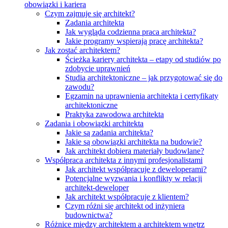
obowiązki i kariera
Czym zajmuje się architekt?
Zadania architekta
Jak wygląda codzienna praca architekta?
Jakie programy wspierają pracę architekta?
Jak zostać architektem?
Ścieżka kariery architekta – etapy od studiów po
zdobycie uprawnień
Studia architektoniczne – jak przygotować się do
zawodu?
Egzamin na uprawnienia architekta i certyfikaty
architektoniczne
Praktyka zawodowa architekta
Zadania i obowiązki architekta
Jakie są zadania architekta?
Jakie są obowiązki architekta na budowie?
Jak architekt dobiera materiały budowlane?
Współpraca architekta z innymi profesjonalistami
Jak architekt współpracuje z deweloperami?
Potencjalne wyzwania i konflikty w relacji
architekt-deweloper
Jak architekt współpracuje z klientem?
Czym różni się architekt od inżyniera
budownictwa?
Różnice między architektem a architektem wnętrz