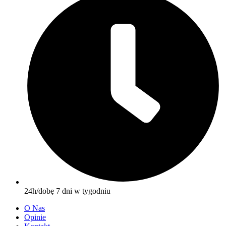
24h/dobę 7 dni w tygodniu
O Nas
Opinie