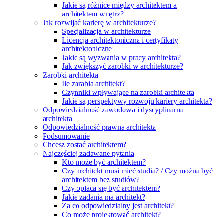
Jakie są różnice między architektem a
architektem wnętrz?
Jak rozwijać karierę w architekturze?
Specjalizacja w architekturze
Licencja architektoniczna i certyfikaty
architektoniczne
Jakie są wyzwania w pracy architekta?
Jak zwiększyć zarobki w architekturze?
Zarobki architekta
Ile zarabia architekt?
Czynniki wpływające na zarobki architekta
Jakie są perspektywy rozwoju kariery architekta?
Odpowiedzialność zawodowa i dyscyplinarna
architekta
Odpowiedzialność prawna architekta
Podsumowanie
Chcesz zostać architektem?
Najczęściej zadawane pytania
Kto może być architektem?
Czy architekt musi mieć studia? / Czy można być
architektem bez studiów?
Czy opłaca się być architektem?
Jakie zadania ma architekt?
Za co odpowiedzialny jest architekt?
Co może projektować architekt?