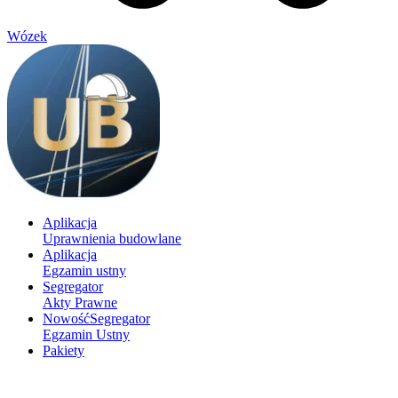
Wózek
Aplikacja
Uprawnienia budowlane
Aplikacja
Egzamin ustny
Segregator
Akty Prawne
Nowość
Segregator
Egzamin Ustny
Pakiety