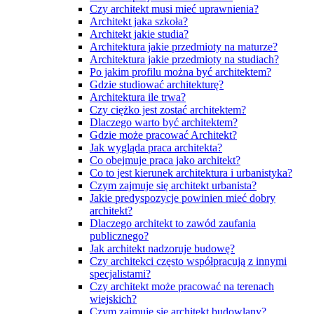
Czy architekt musi mieć uprawnienia?
Architekt jaka szkoła?
Architekt jakie studia?
Architektura jakie przedmioty na maturze?
Architektura jakie przedmioty na studiach?
Po jakim profilu można być architektem?
Gdzie studiować architekturę?
Architektura ile trwa?
Czy ciężko jest zostać architektem?
Dlaczego warto być architektem?
Gdzie może pracować Architekt?
Jak wygląda praca architekta?
Co obejmuje praca jako architekt?
Co to jest kierunek architektura i urbanistyka?
Czym zajmuje się architekt urbanista?
Jakie predyspozycje powinien mieć dobry
architekt?
Dlaczego architekt to zawód zaufania
publicznego?
Jak architekt nadzoruje budowę?
Czy architekci często współpracują z innymi
specjalistami?
Czy architekt może pracować na terenach
wiejskich?
Czym zajmuje się architekt budowlany?