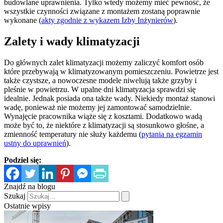
budowlane uprawnienia. Tylko wtedy możemy mieć pewność, że
wszystkie czynności związane z montażem zostaną poprawnie
wykonane (
akty zgodnie z wykazem Izby Inżynierów
).
Zalety i wady klimatyzacji
Do głównych zalet klimatyzacji możemy zaliczyć komfort osób
które przebywają w klimatyzowanym pomieszczeniu. Powietrze jest
także czystsze, a nowoczesne modele niwelują także grzyby i
pleśnie w powietrzu. W upalne dni klimatyzacja sprawdzi się
idealnie. Jednak posiada ona także wady. Niekiedy montaż stanowi
wadę, ponieważ nie możemy jej zamontować samodzielnie.
Wynajęcie pracownika wiąże się z kosztami. Dodatkowo wadą
może być to, że niektóre z klimatyzacji są stosunkowo głośne, a
zmienność temperatury nie służy każdemu (
pytania na egzamin
ustny do uprawnień
).
Podziel się:
Znajdź na blogu
Szukaj
Ostatnie wpisy