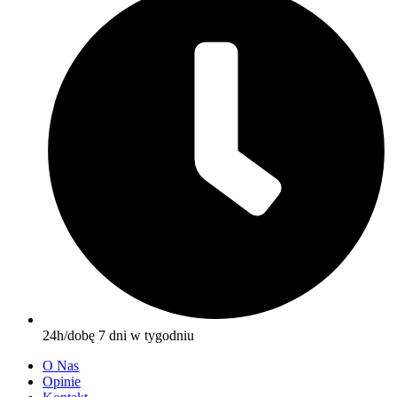
24h/dobę 7 dni w tygodniu
O Nas
Opinie