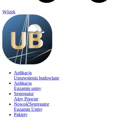
Wózek
Aplikacja
Uprawnienia budowlane
Aplikacja
Egzamin ustny
Segregator
Akty Prawne
Nowość
Segregator
Egzamin Ustny
Pakiety