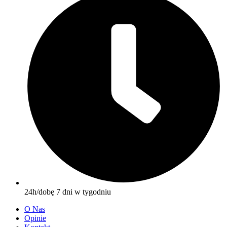
24h/dobę 7 dni w tygodniu
O Nas
Opinie