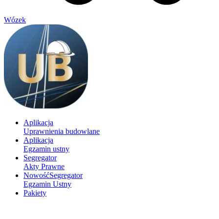
Wózek
Aplikacja
Uprawnienia budowlane
Aplikacja
Egzamin ustny
Segregator
Akty Prawne
Nowość
Segregator
Egzamin Ustny
Pakiety