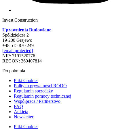
Invest Construction
Uprawnienia Budowlane
Spółdzielcza 2
19-200 Grajewo
+48 515 870 249
[email protected]
NIP: 7191520776
REGON: 360407814
Do pobrania
Pliki Cookies
Polityka prywatności RODO
Regulamin sprzedaży
Regulamin pomocy technicznej
Współpraca / Partnerstwo
FAQ
Ankieta
Newsletter
Pliki Cookies