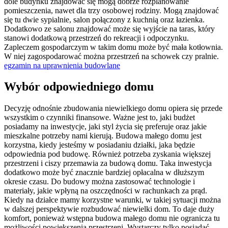
dole budynku znajdować się mogą dobrze rozplanowanie
pomieszczenia, nawet dla trzy osobowej rodziny. Mogą znajdować
się tu dwie sypialnie, salon połączony z kuchnią oraz łazienka.
Dodatkowo ze salonu znajdować może się wyjście na taras, który
stanowi dodatkową przestrzeń do rekreacji i odpoczynku.
Zapleczem gospodarczym w takim domu może być mała kotłownia.
W niej zagospodarować można przestrzeń na schowek czy pralnie.
egzamin na uprawnienia budowlane
Wybór odpowiedniego domu
Decyzję odnośnie zbudowania niewielkiego domu opiera się przede
wszystkim o czynniki finansowe. Ważne jest to, jaki budżet
posiadamy na inwestycje, jaki styl życia się preferuje oraz jakie
mieszkalne potrzeby nami kierują. Budowa małego domu jest
korzystna, kiedy jesteśmy w posiadaniu działki, jaka będzie
odpowiednia pod budowę. Również potrzeba zyskania większej
przestrzeni i ciszy przemawia za budową domu. Taka inwestycja
dodatkowo może być znacznie bardziej opłacalna w dłuższym
okresie czasu. Do budowy można zastosować technologie i
materiały, jakie wpłyną na oszczędności w rachunkach za prąd.
Kiedy na działce mamy korzystne warunki, w takiej sytuacji można
w dalszej perspektywie rozbudować niewielki dom. To daje duży
komfort, ponieważ wstępna budowa małego domu nie ogranicza tu
możliwości powiększenia przestrzeni. Wystarczy tylko posiadać