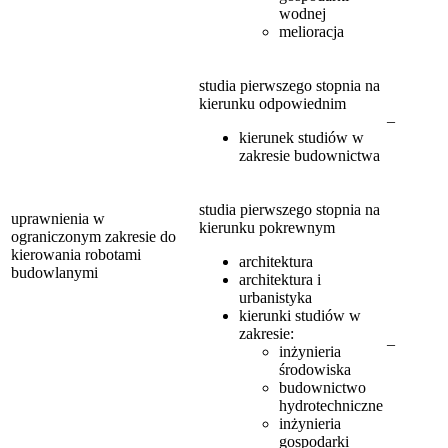
wodnej
melioracja
studia pierwszego stopnia na
kierunku odpowiednim
–
kierunek studiów w
zakresie budownictwa
studia pierwszego stopnia na
uprawnienia w
kierunku pokrewnym
ograniczonym zakresie do
kierowania robotami
architektura
budowlanymi
architektura i
urbanistyka
kierunki studiów w
zakresie:
–
inżynieria
środowiska
budownictwo
hydrotechniczne
inżynieria
gospodarki