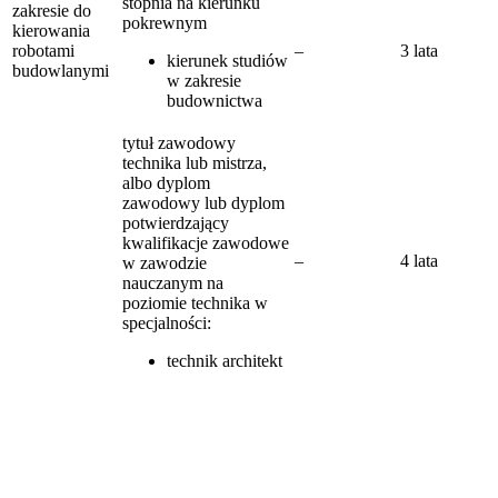
stopnia na kierunku
zakresie do
pokrewnym
kierowania
robotami
–
3 lata
kierunek studiów
budowlanymi
w zakresie
budownictwa
tytuł zawodowy
technika lub mistrza,
albo dyplom
zawodowy lub dyplom
potwierdzający
kwalifikacje zawodowe
–
4 lata
w zawodzie
nauczanym na
poziomie technika w
specjalności:
technik architekt