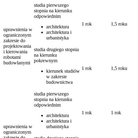
studia pierwszego
stopnia na kierunku
odpowiednim
1 rok
1,5 roku
architektura
uprawnienia w
architektura i
ograniczonym
urbanistyka
zakresie do
projektowania
studia drugiego stopnia
i kierowania
na kierunku
robotami
pokrewnym
budowlanymi
1 rok
1,5 roku
kierunek studiów
w zakresie
budownictwa
studia pierwszego
stopnia na kierunku
odpowiednim
1 rok
1 rok
architektura
architektura i
uprawnienia w
urbanistyka
ograniczonym
zakresie do