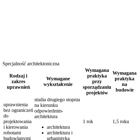
Specjalność architektoniczna
Wymagana
Wymagana
Rodzaj i
praktyka
Wymagane
praktyka
zakres
przy
wykształcenie
na
uprawnień
sporządzaniu
budowie
projektów
studia drugiego stopnia
uprawnienia
na kierunku
bez ograniczeń
odpowiednim-
do
architektura
projektowania
1 rok
1,5 roku
i kierowania
architektura
robotami
architektura i
budowlanymi
urbanistyka