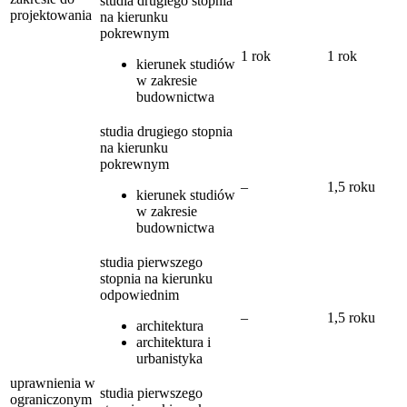
studia drugiego stopnia
projektowania
na kierunku
pokrewnym
1 rok
1 rok
kierunek studiów
w zakresie
budownictwa
studia drugiego stopnia
na kierunku
pokrewnym
–
1,5 roku
kierunek studiów
w zakresie
budownictwa
studia pierwszego
stopnia na kierunku
odpowiednim
–
1,5 roku
architektura
architektura i
urbanistyka
uprawnienia w
studia pierwszego
ograniczonym