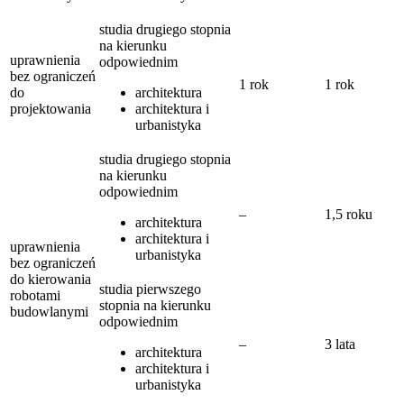
studia drugiego stopnia
na kierunku
uprawnienia
odpowiednim
bez ograniczeń
1 rok
1 rok
do
architektura
projektowania
architektura i
urbanistyka
studia drugiego stopnia
na kierunku
odpowiednim
–
1,5 roku
architektura
architektura i
uprawnienia
urbanistyka
bez ograniczeń
do kierowania
studia pierwszego
robotami
stopnia na kierunku
budowlanymi
odpowiednim
–
3 lata
architektura
architektura i
urbanistyka