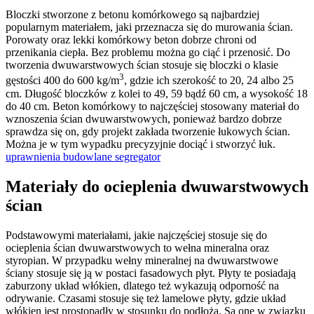
Bloczki stworzone z betonu komórkowego są najbardziej
popularnym materiałem, jaki przeznacza się do murowania ścian.
Porowaty oraz lekki komórkowy beton dobrze chroni od
przenikania ciepła. Bez problemu można go ciąć i przenosić. Do
tworzenia dwuwarstwowych ścian stosuje się bloczki o klasie
3
gęstości 400 do 600 kg/m
, gdzie ich szerokość to 20, 24 albo 25
cm. Długość bloczków z kolei to 49, 59 bądź 60 cm, a wysokość 18
do 40 cm. Beton komórkowy to najczęściej stosowany materiał do
wznoszenia ścian dwuwarstwowych, ponieważ bardzo dobrze
sprawdza się on, gdy projekt zakłada tworzenie łukowych ścian.
Można je w tym wypadku precyzyjnie dociąć i stworzyć łuk.
uprawnienia budowlane segregator
Materiały do ocieplenia dwuwarstwowych
ścian
Podstawowymi materiałami, jakie najczęściej stosuje się do
ocieplenia ścian dwuwarstwowych to wełna mineralna oraz
styropian. W przypadku wełny mineralnej na dwuwarstwowe
ściany stosuje się ją w postaci fasadowych płyt. Płyty te posiadają
zaburzony układ włókien, dlatego też wykazują odporność na
odrywanie. Czasami stosuje się też lamelowe płyty, gdzie układ
włókien jest prostopadły w stosunku do podłoża. Są one w związku