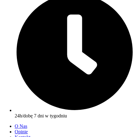
24h/dobę 7 dni w tygodniu
O Nas
Opinie