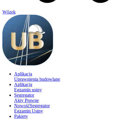
Wózek
Aplikacja
Uprawnienia budowlane
Aplikacja
Egzamin ustny
Segregator
Akty Prawne
Nowość
Segregator
Egzamin Ustny
Pakiety