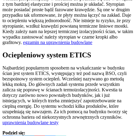
z tym bardziej elastyczne i prościej można je układać. Styropian
może posiadać proste bądź fazowane krawędzie. Są one w drugim
przypadku tak uformowane, że płyty można łączyć na zakład. Daje
to ociepleniu większą jednorodność. Nie istnieje tu ryzyko, że przy
styropianie, wzdłuż krawędzi powstaną termiczne liniowe mostki.
Kiedy zależy nam na lepszej termicznej izolacyjności ścian, w takim
wypadku zastosować należy styropian w czarne kropki albo
grafitowy.
egzamin na uprawnienia budowlane
Ociepleniowy system ETICS
Najbardziej popularnym sposobem na wykańczanie w budynku
ścian jest system ETICS, występujący też pod nazwą BSO, czyli
bezspoinowy system ociepleń. Wcześniej nazywano go metodą
lekką mokrą. Do głównych zadań systemu przede wszystkim
zalicza się poprawę w ścianach termoizolacyjności. Kwestia ta
dotyczy zarówno nowo powstałych budynków, jak i już
istniejących, w których trzeba zmniejszyć zapotrzebowanie na
cieplną energię. Do systemu wchodzi kilka produktów, które
uzupełniają się nawzajem. Za ich pomocą na budynku tworzy się
ochronna bariera od niekorzystnych zewnętrznych czynników.
uprawnienia budowlane testy
Podziel się: