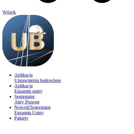
Wózek
Aplikacja
Uprawnienia budowlane
Aplikacja
Egzamin ustny
Segregator
Akty Prawne
Nowość
Segregator
Egzamin Ustny
Pakiety