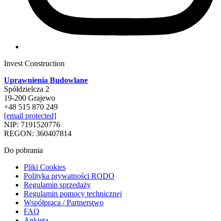
Invest Construction
Uprawnienia Budowlane
Spółdzielcza 2
19-200 Grajewo
+48 515 870 249
[email protected]
NIP: 7191520776
REGON: 360407814
Do pobrania
Pliki Cookies
Polityka prywatności RODO
Regulamin sprzedaży
Regulamin pomocy technicznej
Współpraca / Partnerstwo
FAQ
Ankieta