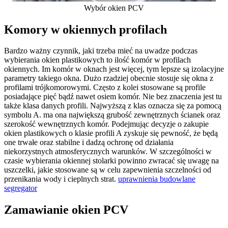
Wybór okien PCV
Komory w okiennych profilach
Bardzo ważny czynnik, jaki trzeba mieć na uwadze podczas
wybierania okien plastikowych to ilość komór w profilach
okiennych. Im komór w oknach jest więcej, tym lepsze są izolacyjne
parametry takiego okna. Dużo rzadziej obecnie stosuje się okna z
profilami trójkomorowymi. Często z kolei stosowane są profile
posiadające pięć bądź nawet osiem komór. Nie bez znaczenia jest tu
także klasa danych profili. Najwyższą z klas oznacza się za pomocą
symbolu A. ma ona największą grubość zewnętrznych ścianek oraz
szerokość wewnętrznych komór. Podejmując decyzje o zakupie
okien plastikowych o klasie profili A zyskuje się pewność, że będą
one trwałe oraz stabilne i dadzą ochronę od działania
niekorzystnych atmosferycznych warunków. W szczególności w
czasie wybierania okiennej stolarki powinno zwracać się uwagę na
uszczelki, jakie stosowane są w celu zapewnienia szczelności od
przenikania wody i cieplnych strat.
uprawnienia budowlane
segregator
Zamawianie okien PCV