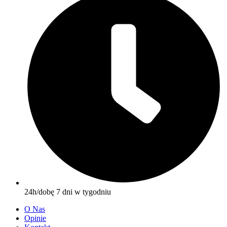
24h/dobę 7 dni w tygodniu
O Nas
Opinie