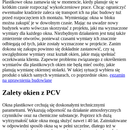
Plastikowe okna zamawia się w momencie, kiedy planuje się w
krótkim czasie rozpocząć wykończeniowe prace. Chcąc ograniczyć
ewentualne kradzieże zaleca się transport ich na plac budowy tuż
przed rozpoczęciem ich montażu. Wymieniając okna w bloku
można zakupić je w dowolnym czasie. Mając na uwadze nowy
budynek warto wówczas skorzystać z projektu, jaki ma wyznaczone
wymiary dla każdego okna. Niezbędnym działaniem jest tutaj także
zmierzenie otworów, ponieważ czasami wymiary ich znacznie
odbiegają od tych, jakie zostały wyznaczone w projekcie. Zanim
dokona się zakupu powinno się dokładnie zastanowić, czy są
uwzględnione wymiary oraz kształt okien, jakie mają spełniać
oczekiwania klienta. Zapewne problemu związanego z określeniem
wymiarów dla plastikowych okien nie będą mieć osoby, jakie
planują wymianę okiennej stolarki. W takiej sytuacji wybiera się
produkt o takich samych wymiarach, co poprzednie okno.
egzamin
na uprawnienia budowlane
Zalety okien z PCV
Okna plastikowe cechują się doskonałymi technicznymi
parametrami. Wykazują odporność na działanie atmosferycznych
czynników oraz na chemiczne substancje. Poprzez ich dużą
wytrzymałość takie okna mogą służyć nawet i 40 lat. Zainstalowane
w odpowiedni sposób okna są w pełni szczelne, dlatego też w