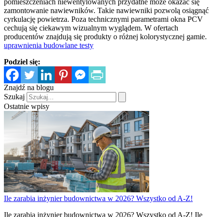
pomieszczeniach niewentylowanych przydatne może okazać się
zamontowanie nawiewników. Takie nawiewniki pozwolą osiągnąć
cyrkulację powietrza. Poza technicznymi parametrami okna PCV
cechują się ciekawym wizualnym wyglądem. W ofertach
producentów znajdują się produkty o różnej kolorystycznej gamie.
uprawnienia budowlane testy
Podziel się:
Znajdź na blogu
Szukaj
Ostatnie wpisy
Ile zarabia inżynier budownictwa w 2026? Wszystko od A-Z!
Ile zarabia inżynier budownictwa w 2026? Wszystko od A-Z! Ile