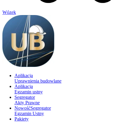
Wózek
Aplikacja
Uprawnienia budowlane
Aplikacja
Egzamin ustny
Segregator
Akty Prawne
Nowość
Segregator
Egzamin Ustny
Pakiety