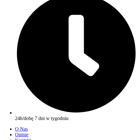
24h/dobę 7 dni w tygodniu
O Nas
Opinie