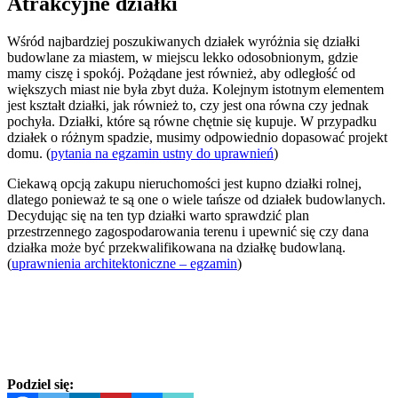
Atrakcyjne działki
Wśród najbardziej poszukiwanych działek wyróżnia się działki
budowlane za miastem, w miejscu lekko odosobnionym, gdzie
mamy ciszę i spokój. Pożądane jest również, aby odległość od
większych miast nie była zbyt duża. Kolejnym istotnym elementem
jest kształt działki, jak również to, czy jest ona równa czy jednak
pochyła. Działki, które są równe chętnie się kupuje. W przypadku
działek o różnym spadzie, musimy odpowiednio dopasować projekt
domu. (
pytania na egzamin ustny do uprawnień
)
Ciekawą opcją zakupu nieruchomości jest kupno działki rolnej,
dlatego ponieważ te są one o wiele tańsze od działek budowlanych.
Decydując się na ten typ działki warto sprawdzić plan
przestrzennego zagospodarowania terenu i upewnić się czy dana
działka może być przekwalifikowana na działkę budowlaną.
(
uprawnienia architektoniczne – egzamin
)
Podziel się: