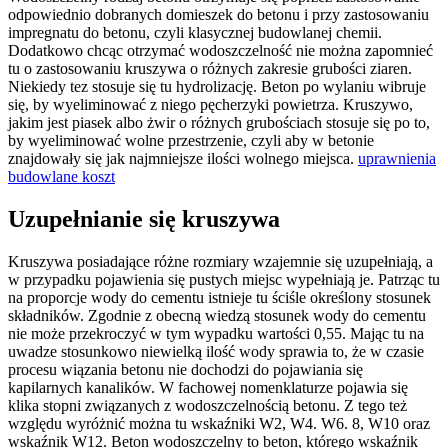
odpowiednio dobranych domieszek do betonu i przy zastosowaniu
impregnatu do betonu, czyli klasycznej budowlanej chemii.
Dodatkowo chcąc otrzymać wodoszczelność nie można zapomnieć
tu o zastosowaniu kruszywa o różnych zakresie grubości ziaren.
Niekiedy tez stosuje się tu hydrolizację. Beton po wylaniu wibruje
się, by wyeliminować z niego pęcherzyki powietrza. Kruszywo,
jakim jest piasek albo żwir o różnych grubościach stosuje się po to,
by wyeliminować wolne przestrzenie, czyli aby w betonie
znajdowały się jak najmniejsze ilości wolnego miejsca.
uprawnienia
budowlane koszt
Uzupełnianie się kruszywa
Kruszywa posiadające różne rozmiary wzajemnie się uzupełniają, a
w przypadku pojawienia się pustych miejsc wypełniają je. Patrząc tu
na proporcje wody do cementu istnieje tu ściśle określony stosunek
składników. Zgodnie z obecną wiedzą stosunek wody do cementu
nie może przekroczyć w tym wypadku wartości 0,55. Mając tu na
uwadze stosunkowo niewielką ilość wody sprawia to, że w czasie
procesu wiązania betonu nie dochodzi do pojawiania się
kapilarnych kanalików. W fachowej nomenklaturze pojawia się
klika stopni związanych z wodoszczelnością betonu. Z tego też
względu wyróżnić można tu wskaźniki W2, W4. W6. 8, W10 oraz
wskaźnik W12. Beton wodoszczelny to beton, którego wskaźnik