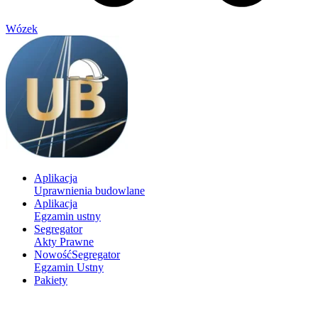
Wózek
Aplikacja
Uprawnienia budowlane
Aplikacja
Egzamin ustny
Segregator
Akty Prawne
Nowość
Segregator
Egzamin Ustny
Pakiety