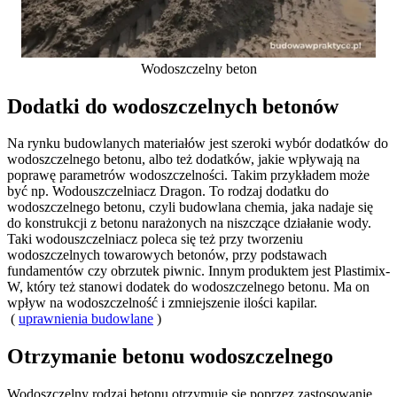
Wodoszczelny beton
Dodatki do wodoszczelnych betonów
Na rynku budowlanych materiałów jest szeroki wybór dodatków do
wodoszczelnego betonu, albo też dodatków, jakie wpływają na
poprawę parametrów wodoszczelności. Takim przykładem może
być np. Wodouszczelniacz Dragon. To rodzaj dodatku do
wodoszczelnego betonu, czyli budowlana chemia, jaka nadaje się
do konstrukcji z betonu narażonych na niszczące działanie wody.
Taki wodouszczelniacz poleca się też przy tworzeniu
wodoszczelnych towarowych betonów, przy podstawach
fundamentów czy obrzutek piwnic. Innym produktem jest Plastimix-
W, który też stanowi dodatek do wodoszczelnego betonu. Ma on
wpływ na wodoszczelność i zmniejszenie ilości kapilar.
(
uprawnienia budowlane
)
Otrzymanie betonu wodoszczelnego
Wodoszczelny rodzaj betonu otrzymuje się poprzez zastosowanie