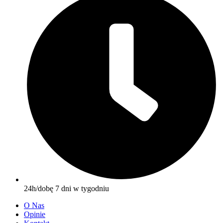
24h/dobę 7 dni w tygodniu
O Nas
Opinie