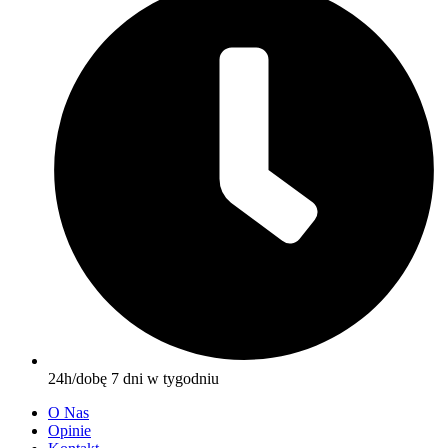
24h/dobę 7 dni w tygodniu
O Nas
Opinie