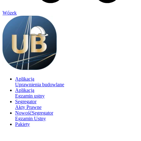
Wózek
Aplikacja
Uprawnienia budowlane
Aplikacja
Egzamin ustny
Segregator
Akty Prawne
Nowość
Segregator
Egzamin Ustny
Pakiety