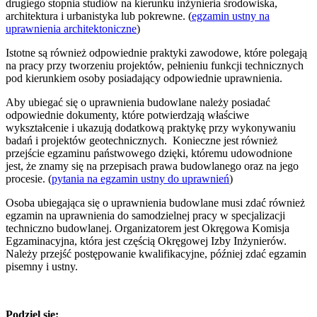
drugiego stopnia studiów na kierunku inżynieria środowiska,
architektura i urbanistyka lub pokrewne. (
egzamin ustny na
uprawnienia architektoniczne
)
Istotne są również odpowiednie praktyki zawodowe, które polegają
na pracy przy tworzeniu projektów, pełnieniu funkcji technicznych
pod kierunkiem osoby posiadający odpowiednie uprawnienia.
Aby ubiegać się o uprawnienia budowlane należy posiadać
odpowiednie dokumenty, które potwierdzają właściwe
wykształcenie i ukazują dodatkową praktykę przy wykonywaniu
badań i projektów geotechnicznych. Konieczne jest również
przejście egzaminu państwowego dzięki, któremu udowodnione
jest, że znamy się na przepisach prawa budowlanego oraz na jego
procesie. (
pytania na egzamin ustny do uprawnień
)
Osoba ubiegająca się o uprawnienia budowlane musi zdać również
egzamin na uprawnienia do samodzielnej pracy w specjalizacji
techniczno budowlanej. Organizatorem jest Okręgowa Komisja
Egzaminacyjna, która jest częścią Okręgowej Izby Inżynierów.
Należy przejść postępowanie kwalifikacyjne, później zdać egzamin
pisemny i ustny.
Podziel się: