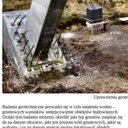
Uprawnienia geote
Badania geotechniczne prowadzi się w celu ustalenia wodno –
gruntowych warunków umiejscowienie obiektów budowlanych.
Dzięki tym badaniu możemy określić jaki typ gruntów znajduje się
da na danym obszarze, jaki jest poziom wód gruntowych, jakie są
wahania, czy na danym gruncie można lokalizować obiekty