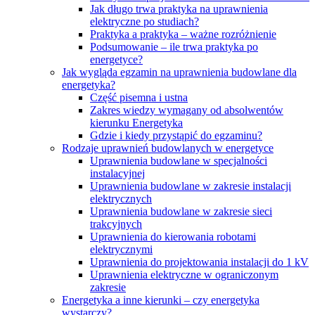
Jak długo trwa praktyka na uprawnienia
elektryczne po studiach?
Praktyka a praktyka – ważne rozróżnienie
Podsumowanie – ile trwa praktyka po
energetyce?
Jak wygląda egzamin na uprawnienia budowlane dla
energetyka?
Część pisemna i ustna
Zakres wiedzy wymagany od absolwentów
kierunku Energetyka
Gdzie i kiedy przystąpić do egzaminu?
Rodzaje uprawnień budowlanych w energetyce
Uprawnienia budowlane w specjalności
instalacyjnej
Uprawnienia budowlane w zakresie instalacji
elektrycznych
Uprawnienia budowlane w zakresie sieci
trakcyjnych
Uprawnienia do kierowania robotami
elektrycznymi
Uprawnienia do projektowania instalacji do 1 kV
Uprawnienia elektryczne w ograniczonym
zakresie
Energetyka a inne kierunki – czy energetyka
wystarczy?