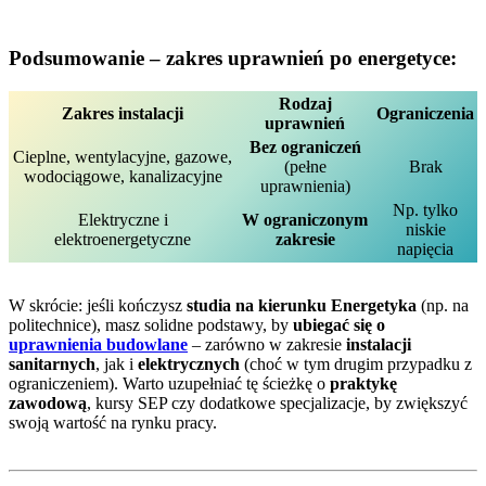
Podsumowanie – zakres uprawnień po energetyce:
Rodzaj
Zakres instalacji
Ograniczenia
uprawnień
Bez ograniczeń
Cieplne, wentylacyjne, gazowe,
(pełne
Brak
wodociągowe, kanalizacyjne
uprawnienia)
Np. tylko
Elektryczne i
W ograniczonym
niskie
elektroenergetyczne
zakresie
napięcia
W skrócie: jeśli kończysz
studia na kierunku Energetyka
(np. na
politechnice), masz solidne podstawy, by
ubiegać się o
uprawnienia budowlane
– zarówno w zakresie
instalacji
sanitarnych
, jak i
elektrycznych
(choć w tym drugim przypadku z
ograniczeniem). Warto uzupełniać tę ścieżkę o
praktykę
zawodową
, kursy SEP czy dodatkowe specjalizacje, by zwiększyć
swoją wartość na rynku pracy.