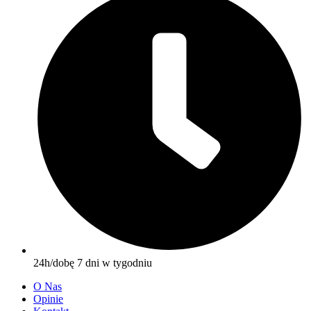
24h/dobę 7 dni w tygodniu
O Nas
Opinie