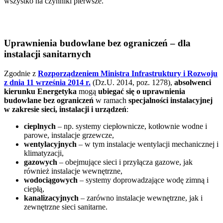
wszystko na czynniki pierwsze.
Uprawnienia budowlane bez ograniczeń – dla
instalacji sanitarnych
Zgodnie z
Rozporządzeniem Ministra Infrastruktury i Rozwoju
z dnia 11 września 2014 r.
(Dz.U. 2014, poz. 1278),
absolwenci
kierunku Energetyka
mogą
ubiegać się o uprawnienia
budowlane bez ograniczeń
w ramach
specjalności instalacyjnej
w zakresie sieci, instalacji i urządzeń
:
cieplnych
– np. systemy ciepłownicze, kotłownie wodne i
parowe, instalacje grzewcze,
wentylacyjnych
– w tym instalacje wentylacji mechanicznej i
klimatyzacji,
gazowych
– obejmujące sieci i przyłącza gazowe, jak
również instalacje wewnętrzne,
wodociągowych
– systemy doprowadzające wodę zimną i
ciepłą,
kanalizacyjnych
– zarówno instalacje wewnętrzne, jak i
zewnętrzne sieci sanitarne.