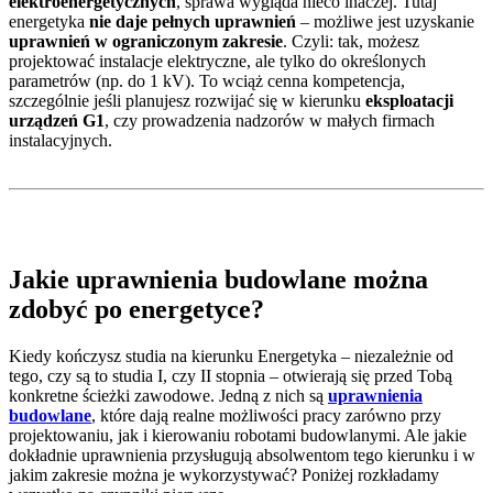
elektroenergetycznych
, sprawa wygląda nieco inaczej. Tutaj
energetyka
nie daje pełnych uprawnień
– możliwe jest uzyskanie
uprawnień w ograniczonym zakresie
. Czyli: tak, możesz
projektować instalacje elektryczne, ale tylko do określonych
parametrów (np. do 1 kV). To wciąż cenna kompetencja,
szczególnie jeśli planujesz rozwijać się w kierunku
eksploatacji
urządzeń G1
, czy prowadzenia nadzorów w małych firmach
instalacyjnych.
Jakie uprawnienia budowlane można
zdobyć po energetyce?
Kiedy kończysz studia na kierunku Energetyka – niezależnie od
tego, czy są to studia I, czy II stopnia – otwierają się przed Tobą
konkretne ścieżki zawodowe. Jedną z nich są
uprawnienia
budowlane
, które dają realne możliwości pracy zarówno przy
projektowaniu, jak i kierowaniu robotami budowlanymi. Ale jakie
dokładnie uprawnienia przysługują absolwentom tego kierunku i w
jakim zakresie można je wykorzystywać? Poniżej rozkładamy