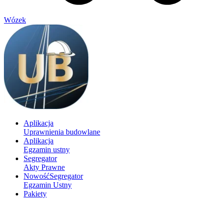
Wózek
Aplikacja
Uprawnienia budowlane
Aplikacja
Egzamin ustny
Segregator
Akty Prawne
Nowość
Segregator
Egzamin Ustny
Pakiety