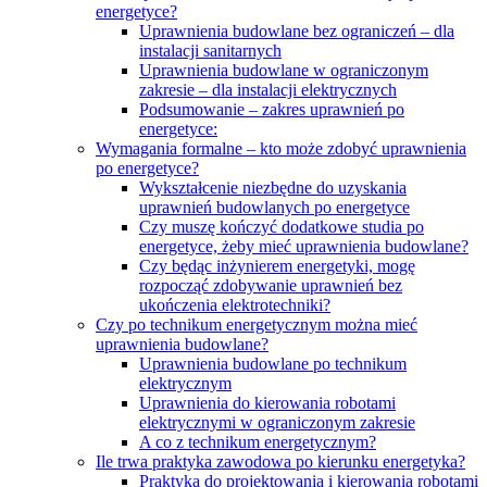
energetyce?
Uprawnienia budowlane bez ograniczeń – dla
instalacji sanitarnych
Uprawnienia budowlane w ograniczonym
zakresie – dla instalacji elektrycznych
Podsumowanie – zakres uprawnień po
energetyce:
Wymagania formalne – kto może zdobyć uprawnienia
po energetyce?
Wykształcenie niezbędne do uzyskania
uprawnień budowlanych po energetyce
Czy muszę kończyć dodatkowe studia po
energetyce, żeby mieć uprawnienia budowlane?
Czy będąc inżynierem energetyki, mogę
rozpocząć zdobywanie uprawnień bez
ukończenia elektrotechniki?
Czy po technikum energetycznym można mieć
uprawnienia budowlane?
Uprawnienia budowlane po technikum
elektrycznym
Uprawnienia do kierowania robotami
elektrycznymi w ograniczonym zakresie
A co z technikum energetycznym?
Ile trwa praktyka zawodowa po kierunku energetyka?
Praktyka do projektowania i kierowania robotami