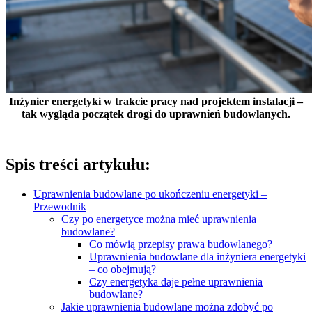
Inżynier energetyki w trakcie pracy nad projektem instalacji –
tak wygląda początek drogi do uprawnień budowlanych.
Spis treści artykułu:
Uprawnienia budowlane po ukończeniu energetyki –
Przewodnik
Czy po energetyce można mieć uprawnienia
budowlane?
Co mówią przepisy prawa budowlanego?
Uprawnienia budowlane dla inżyniera energetyki
– co obejmują?
Czy energetyka daje pełne uprawnienia
budowlane?
Jakie uprawnienia budowlane można zdobyć po