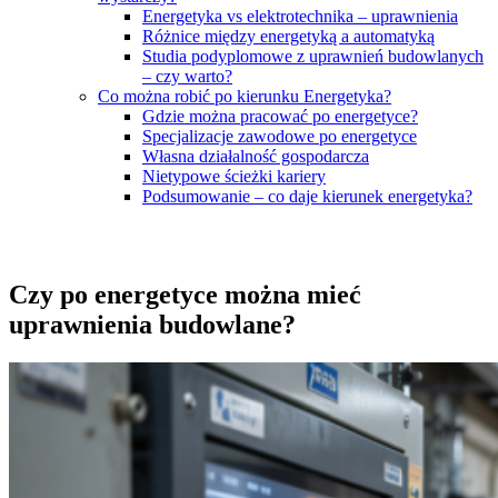
Energetyka vs elektrotechnika – uprawnienia
Różnice między energetyką a automatyką
Studia podyplomowe z uprawnień budowlanych
– czy warto?
Co można robić po kierunku Energetyka?
Gdzie można pracować po energetyce?
Specjalizacje zawodowe po energetyce
Własna działalność gospodarcza
Nietypowe ścieżki kariery
Podsumowanie – co daje kierunek energetyka?
Czy po energetyce można mieć
uprawnienia budowlane?