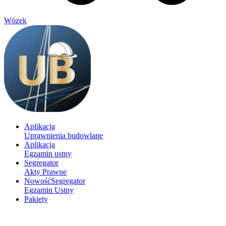
Wózek
Aplikacja
Uprawnienia budowlane
Aplikacja
Egzamin ustny
Segregator
Akty Prawne
Nowość
Segregator
Egzamin Ustny
Pakiety