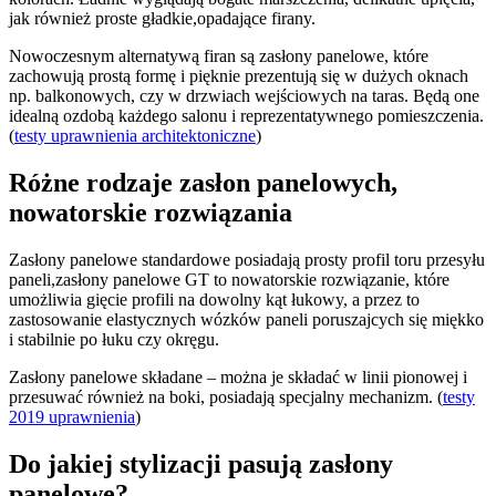
jak również proste gładkie,opadające firany.
Nowoczesnym alternatywą firan są zasłony panelowe, które
zachowują prostą formę i pięknie prezentują się w dużych oknach
np. balkonowych, czy w drzwiach wejściowych na taras. Będą one
idealną ozdobą każdego salonu i reprezentatywnego pomieszczenia.
(
testy uprawnienia architektoniczne
)
Różne rodzaje zasłon panelowych,
nowatorskie rozwiązania
Zasłony panelowe standardowe posiadają prosty profil toru przesyłu
paneli,zasłony panelowe GT to nowatorskie rozwiązanie, które
umożliwia gięcie profili na dowolny kąt łukowy, a przez to
zastosowanie elastycznych wózków paneli poruszajcych się miękko
i stabilnie po łuku czy okręgu.
Zasłony panelowe składane – można je składać w linii pionowej i
przesuwać również na boki, posiadają specjalny mechanizm. (
testy
2019 uprawnienia
)
Do jakiej stylizacji pasują zasłony
panelowe?