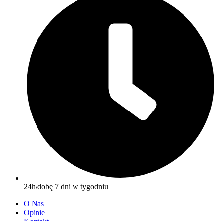
24h/dobę 7 dni w tygodniu
O Nas
Opinie