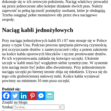
dokonuje się w ich zerowym położeniu. Naciąg właściwy prowadzi
się przez jednoczesne albo kolejne działanie dwóch pras. Należy
zapewnić tu pełną łączność pomiędzy osobami, które je obsługują.
Trzeba osiągnąć pełne montażowe siły przez dwa naciągowe
zespoły.
Naciąg kabli jednożyłowych
Przy naciągu jednożyłowych kabli 05 i 07 mm stosuje się w Polsce
prasy o typie Una. Podczas procesu sprężania pierwszą czynnością
jest oczyszczanie drutów z zanieczyszczeń i rdzy a potem założenie
na końce kabla oporowych bloczków i ręczne prostowanie drutów.
Po ich wyprostowaniu zakłada się kotwiące szczęki. Ułożenie
szczęk w kabli musi być względem siebie symetryczne. W systemie
tym naciąg może być jedno albo dwustronny. Przy jednostronnym
naciągu szczęki po biernej stronie zbija się młotkiem. Używa się do
tego celu grubościennej stalowej rurki. Końce kabla wystawać
powinny na minimum 10 mm poza szczęki.
Podziel się:
Znajdź na blogu
Szukaj