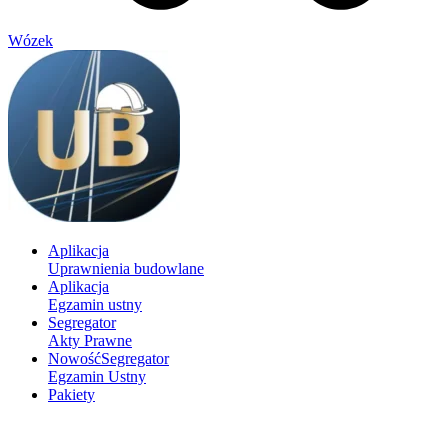
Wózek
Aplikacja
Uprawnienia budowlane
Aplikacja
Egzamin ustny
Segregator
Akty Prawne
Nowość
Segregator
Egzamin Ustny
Pakiety