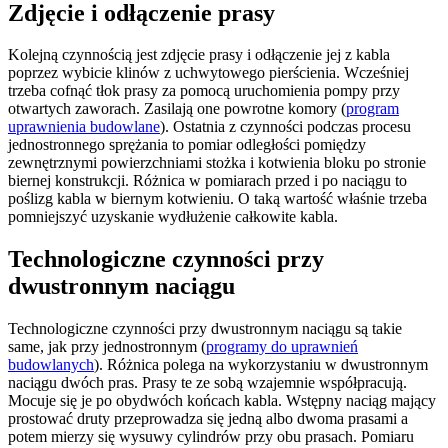
Zdjęcie i odłączenie prasy
Kolejną czynnością jest zdjęcie prasy i odłączenie jej z kabla
poprzez wybicie klinów z uchwytowego pierścienia. Wcześniej
trzeba cofnąć tłok prasy za pomocą uruchomienia pompy przy
otwartych zaworach. Zasilają one powrotne komory (
program
uprawnienia budowlane
). Ostatnia z czynności podczas procesu
jednostronnego sprężania to pomiar odległości pomiędzy
zewnętrznymi powierzchniami stożka i kotwienia bloku po stronie
biernej konstrukcji. Różnica w pomiarach przed i po naciągu to
poślizg kabla w biernym kotwieniu. O taką wartość właśnie trzeba
pomniejszyć uzyskanie wydłużenie całkowite kabla.
Technologiczne czynności przy
dwustronnym naciągu
Technologiczne czynności przy dwustronnym naciągu są takie
same, jak przy jednostronnym (
programy do uprawnień
budowlanych
). Różnica polega na wykorzystaniu w dwustronnym
naciągu dwóch pras. Prasy te ze sobą wzajemnie współpracują.
Mocuje się je po obydwóch końcach kabla. Wstępny naciąg mający
prostować druty przeprowadza się jedną albo dwoma prasami a
potem mierzy się wysuwy cylindrów przy obu prasach. Pomiaru