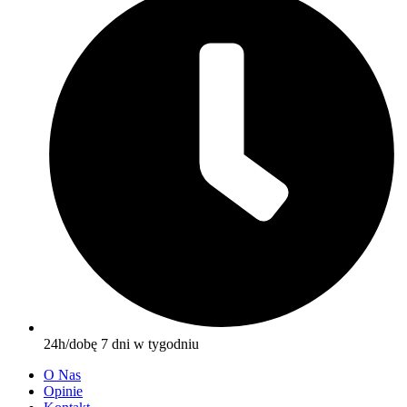
24h/dobę 7 dni w tygodniu
O Nas
Opinie