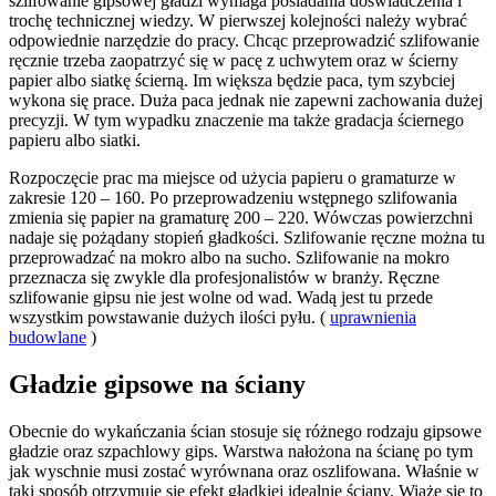
szlifowanie gipsowej gładzi wymaga posiadania doświadczenia i
trochę technicznej wiedzy. W pierwszej kolejności należy wybrać
odpowiednie narzędzie do pracy. Chcąc przeprowadzić szlifowanie
ręcznie trzeba zaopatrzyć się w pacę z uchwytem oraz w ścierny
papier albo siatkę ścierną. Im większa będzie paca, tym szybciej
wykona się prace. Duża paca jednak nie zapewni zachowania dużej
precyzji. W tym wypadku znaczenie ma także gradacja ściernego
papieru albo siatki.
Rozpoczęcie prac ma miejsce od użycia papieru o gramaturze w
zakresie 120 – 160. Po przeprowadzeniu wstępnego szlifowania
zmienia się papier na gramaturę 200 – 220. Wówczas powierzchni
nadaje się pożądany stopień gładkości. Szlifowanie ręczne można tu
przeprowadzać na mokro albo na sucho. Szlifowanie na mokro
przeznacza się zwykle dla profesjonalistów w branży. Ręczne
szlifowanie gipsu nie jest wolne od wad. Wadą jest tu przede
wszystkim powstawanie dużych ilości pyłu. (
uprawnienia
budowlane
)
Gładzie gipsowe na ściany
Obecnie do wykańczania ścian stosuje się różnego rodzaju gipsowe
gładzie oraz szpachlowy gips. Warstwa nałożona na ścianę po tym
jak wyschnie musi zostać wyrównana oraz oszlifowana. Właśnie w
taki sposób otrzymuje się efekt gładkiej idealnie ściany. Wiąże się to