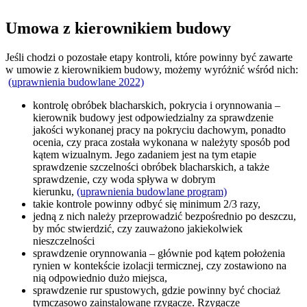
Umowa z kierownikiem budowy
Jeśli chodzi o pozostałe etapy kontroli, które powinny być zawarte
w umowie z kierownikiem budowy, możemy wyróżnić wśród nich:
(uprawnienia budowlane 2022)
kontrolę obróbek blacharskich, pokrycia i orynnowania –
kierownik budowy jest odpowiedzialny za sprawdzenie
jakości wykonanej pracy na pokryciu dachowym, ponadto
ocenia, czy praca została wykonana w należyty sposób pod
kątem wizualnym. Jego zadaniem jest na tym etapie
sprawdzenie szczelności obróbek blacharskich, a także
sprawdzenie, czy woda spływa w dobrym
kierunku,
(uprawnienia budowlane program)
takie kontrole powinny odbyć się minimum 2/3 razy,
jedną z nich należy przeprowadzić bezpośrednio po deszczu,
by móc stwierdzić, czy zauważono jakiekolwiek
nieszczelności
sprawdzenie orynnowania – głównie pod kątem położenia
rynien w kontekście izolacji termicznej, czy zostawiono na
nią odpowiednio dużo miejsca,
sprawdzenie rur spustowych, gdzie powinny być chociaż
tymczasowo zainstalowane rzygacze. Rzygacze