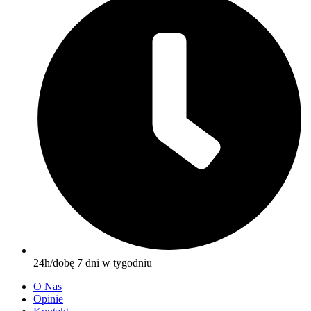
24h/dobę 7 dni w tygodniu
O Nas
Opinie