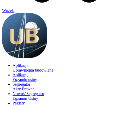
Wózek
Aplikacja
Uprawnienia budowlane
Aplikacja
Egzamin ustny
Segregator
Akty Prawne
Nowość
Segregator
Egzamin Ustny
Pakiety