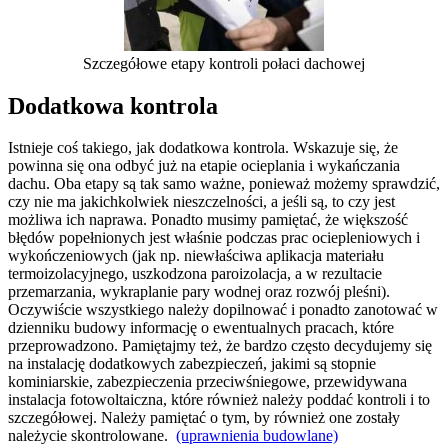
Szczegółowe etapy kontroli połaci dachowej
Dodatkowa kontrola
Istnieje coś takiego, jak dodatkowa kontrola. Wskazuje się, że
powinna się ona odbyć już na etapie ocieplania i wykańczania
dachu. Oba etapy są tak samo ważne, ponieważ możemy sprawdzić,
czy nie ma jakichkolwiek nieszczelności, a jeśli są, to czy jest
możliwa ich naprawa. Ponadto musimy pamiętać, że większość
błędów popełnionych jest właśnie podczas prac ociepleniowych i
wykończeniowych (jak np. niewłaściwa aplikacja materiału
termoizolacyjnego, uszkodzona paroizolacja, a w rezultacie
przemarzania, wykraplanie pary wodnej oraz rozwój pleśni).
Oczywiście wszystkiego należy dopilnować i ponadto zanotować w
dzienniku budowy informację o ewentualnych pracach, które
przeprowadzono. Pamiętajmy też, że bardzo często decydujemy się
na instalację dodatkowych zabezpieczeń, jakimi są stopnie
kominiarskie, zabezpieczenia przeciwśniegowe, przewidywana
instalacja fotowoltaiczna, które również należy poddać kontroli i to
szczegółowej. Należy pamiętać o tym, by również one zostały
należycie skontrolowane.
(uprawnienia budowlane)