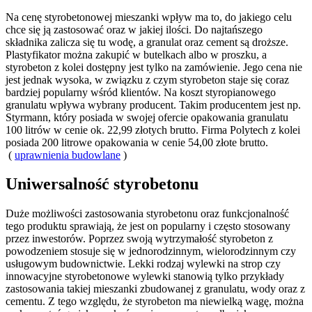
Na cenę styrobetonowej mieszanki wpływ ma to, do jakiego celu
chce się ją zastosować oraz w jakiej ilości. Do najtańszego
składnika zalicza się tu wodę, a granulat oraz cement są droższe.
Plastyfikator można zakupić w butelkach albo w proszku, a
styrobeton z kolei dostępny jest tylko na zamówienie. Jego cena nie
jest jednak wysoka, w związku z czym styrobeton staje się coraz
bardziej popularny wśród klientów. Na koszt styropianowego
granulatu wpływa wybrany producent. Takim producentem jest np.
Styrmann, który posiada w swojej ofercie opakowania granulatu
100 litrów w cenie ok. 22,99 złotych brutto. Firma Polytech z kolei
posiada 200 litrowe opakowania w cenie 54,00 złote brutto.
(
uprawnienia budowlane
)
Uniwersalność styrobetonu
Duże możliwości zastosowania styrobetonu oraz funkcjonalność
tego produktu sprawiają, że jest on popularny i często stosowany
przez inwestorów. Poprzez swoją wytrzymałość styrobeton z
powodzeniem stosuje się w jednorodzinnym, wielorodzinnym czy
usługowym budownictwie. Lekki rodzaj wylewki na strop czy
innowacyjne styrobetonowe wylewki stanowią tylko przykłady
zastosowania takiej mieszanki zbudowanej z granulatu, wody oraz z
cementu. Z tego względu, że styrobeton ma niewielką wagę, można