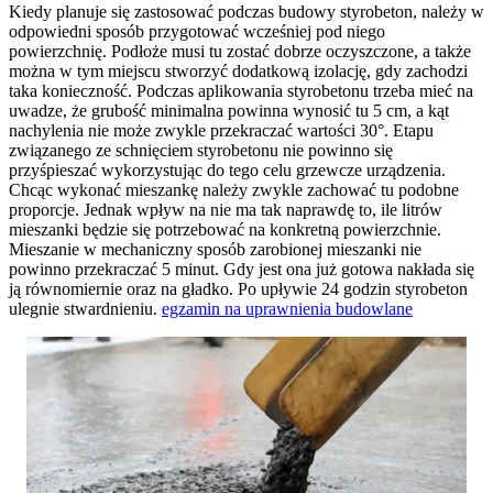
Kiedy planuje się zastosować podczas budowy styrobeton, należy w
odpowiedni sposób przygotować wcześniej pod niego
powierzchnię. Podłoże musi tu zostać dobrze oczyszczone, a także
można w tym miejscu stworzyć dodatkową izolację, gdy zachodzi
taka konieczność. Podczas aplikowania styrobetonu trzeba mieć na
uwadze, że grubość minimalna powinna wynosić tu 5 cm, a kąt
nachylenia nie może zwykle przekraczać wartości 30°. Etapu
związanego ze schnięciem styrobetonu nie powinno się
przyśpieszać wykorzystując do tego celu grzewcze urządzenia.
Chcąc wykonać mieszankę należy zwykle zachować tu podobne
proporcje. Jednak wpływ na nie ma tak naprawdę to, ile litrów
mieszanki będzie się potrzebować na konkretną powierzchnie.
Mieszanie w mechaniczny sposób zarobionej mieszanki nie
powinno przekraczać 5 minut. Gdy jest ona już gotowa nakłada się
ją równomiernie oraz na gładko. Po upływie 24 godzin styrobeton
ulegnie stwardnieniu.
egzamin na uprawnienia budowlane