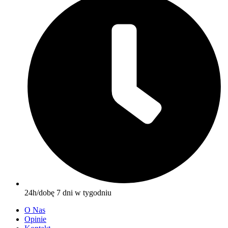
24h/dobę 7 dni w tygodniu
O Nas
Opinie