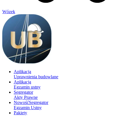
Wózek
Aplikacja
Uprawnienia budowlane
Aplikacja
Egzamin ustny
Segregator
Akty Prawne
Nowość
Segregator
Egzamin Ustny
Pakiety