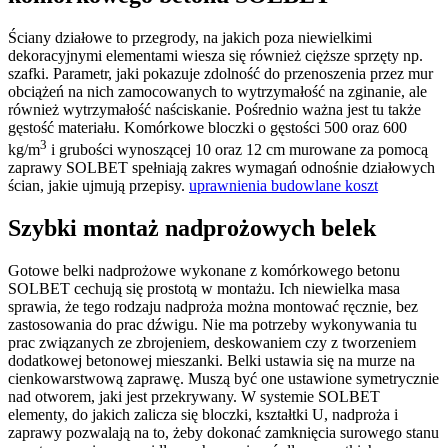
Ściany działowe to przegrody, na jakich poza niewielkimi
dekoracyjnymi elementami wiesza się również cięższe sprzęty np.
szafki. Parametr, jaki pokazuje zdolność do przenoszenia przez mur
obciążeń na nich zamocowanych to wytrzymałość na zginanie, ale
również wytrzymałość naściskanie. Pośrednio ważna jest tu także
gęstość materiału. Komórkowe bloczki o gęstości 500 oraz 600
3
kg/m
i grubości wynoszącej 10 oraz 12 cm murowane za pomocą
zaprawy SOLBET spełniają zakres wymagań odnośnie działowych
ścian, jakie ujmują przepisy.
uprawnienia budowlane koszt
Szybki montaż nadprożowych belek
Gotowe belki nadprożowe wykonane z komórkowego betonu
SOLBET cechują się prostotą w montażu. Ich niewielka masa
sprawia, że tego rodzaju nadproża można montować ręcznie, bez
zastosowania do prac dźwigu. Nie ma potrzeby wykonywania tu
prac związanych ze zbrojeniem, deskowaniem czy z tworzeniem
dodatkowej betonowej mieszanki. Belki ustawia się na murze na
cienkowarstwową zaprawę. Muszą być one ustawione symetrycznie
nad otworem, jaki jest przekrywany. W systemie SOLBET
elementy, do jakich zalicza się bloczki, kształtki U, nadproża i
zaprawy pozwalają na to, żeby dokonać zamknięcia surowego stanu