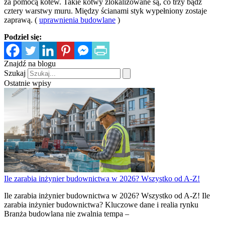
za pomocą kotew. Takie kotwy zlokalizowane są, co trzy bądź
cztery warstwy muru. Między ścianami styk wypełniony zostaje
zaprawą. (
uprawnienia budowlane
)
Podziel się:
Znajdź na blogu
Szukaj
Ostatnie wpisy
Ile zarabia inżynier budownictwa w 2026? Wszystko od A-Z!
Ile zarabia inżynier budownictwa w 2026? Wszystko od A-Z! Ile
zarabia inżynier budownictwa? Kluczowe dane i realia rynku
Branża budowlana nie zwalnia tempa –