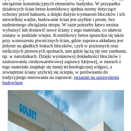
obciążenie konstrukcyjnych elementów budynku. W przypadku
działowych ścian beton komórkowy spełnia normy dotyczące
ochrony przed hałasem, a dzięki dużym wymiarom bloczków i ich
niewielkiej wadze, budowanie ścian jest szybkie i proste, bez
nadmiernego obciążania stropu. W razie potrzeby łatwo można
wyburzyć lub dostawić nowe ściany z tego materiału, co ułatwia
zmiany w podziale wnętrz. Komórkowy beton sprawdza się także
przy wznoszeniu piwnicznych ścian, gdzie zaprawa układana jest
jedynie na gładkich bokach bloczków, czyli w poziomych oraz
nielicznych pionowych spoinach, tam gdzie łączą się one zamkami,
np. w narożnikach. Dzięki wymiarowej dokładności bloczków i
zastosowaniu cienkowarstwowej zaprawy klejowej, w murach z
tego materiału znajduje się mniej technologicznej wilgoci, a
zewnętrzne ściany szybciej się ociepla, w porównaniu do
tradycyjnego murowania na zaprawie.
egzamin na uprawnienia
budowlane