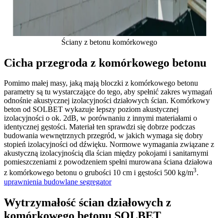
Ściany z betonu komórkowego
Cicha przegroda z komórkowego betonu
Pomimo małej masy, jaką mają bloczki z komórkowego betonu
parametry są tu wystarczające do tego, aby spełnić zakres wymagań
odnośnie akustycznej izolacyjności działowych ścian. Komórkowy
beton od SOLBET wykazuje lepszy poziom akustycznej
izolacyjności o ok. 2dB, w porównaniu z innymi materiałami o
identycznej gęstości. Materiał ten sprawdzi się dobrze podczas
budowania wewnętrznych przegród, w jakich wymaga się dobry
stopień izolacyjności od dźwięku. Normowe wymagania związane z
akustyczną izolacyjnością dla ścian między pokojami i sanitarnymi
pomieszczeniami z powodzeniem spełni murowana ściana działowa
3
z komórkowego betonu o grubości 10 cm i gęstości 500 kg/m
.
uprawnienia budowlane segregator
Wytrzymałość ścian działowych z
komórkowego betonu SOLBET