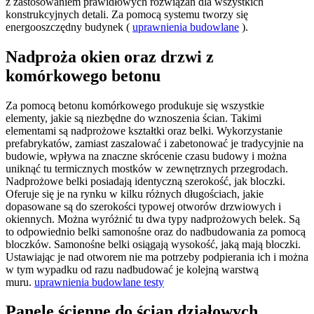
z zastosowaniem prawidłowych rozwiązań dla wszystkich
konstrukcyjnych detali. Za pomocą systemu tworzy się
energooszczędny budynek (
uprawnienia budowlane
).
Nadproża okien oraz drzwi z
komórkowego betonu
Za pomocą betonu komórkowego produkuje się wszystkie
elementy, jakie są niezbędne do wznoszenia ścian. Takimi
elementami są nadprożowe kształtki oraz belki. Wykorzystanie
prefabrykatów, zamiast zaszalować i zabetonować je tradycyjnie na
budowie, wpływa na znaczne skrócenie czasu budowy i można
uniknąć tu termicznych mostków w zewnętrznych przegrodach.
Nadprożowe belki posiadają identyczną szerokość, jak bloczki.
Oferuje się je na rynku w kilku różnych długościach, jakie
dopasowane są do szerokości typowej otworów drzwiowych i
okiennych. Można wyróżnić tu dwa typy nadprożowych belek. Są
to odpowiednio belki samonośne oraz do nadbudowania za pomocą
bloczków. Samonośne belki osiągają wysokość, jaką mają bloczki.
Ustawiając je nad otworem nie ma potrzeby podpierania ich i można
w tym wypadku od razu nadbudować je kolejną warstwą
muru.
uprawnienia budowlane testy
Panele ścienne do ścian działowych