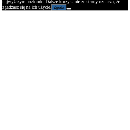
najwyższym poziomie. Dalsze korzystanie ze strony oznacza, że
zgadzasz się na ich użycie.
Zgoda