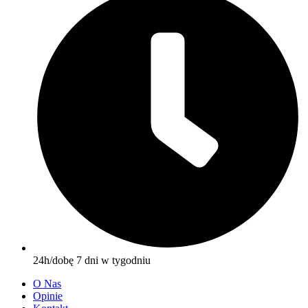
24h/dobę 7 dni w tygodniu
O Nas
Opinie