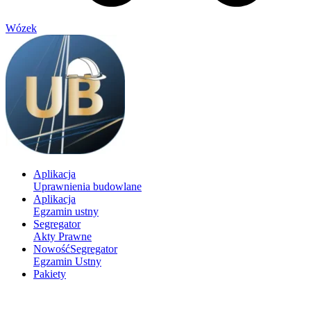
Wózek
Aplikacja
Uprawnienia budowlane
Aplikacja
Egzamin ustny
Segregator
Akty Prawne
Nowość
Segregator
Egzamin Ustny
Pakiety