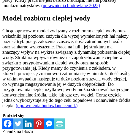
pracy. Kiedy praca nie jest bardzo brudząca, nie ma potrzeby
montażu natrysków.
(uprawnienia budowlane 2022)
Model rozbioru ciepłej wody
Chcąc opracować model związany z rozbiorem ciepłej wody oraz
wskaźniki jej poziomu zużycia dla wyżej wymienionych hal należy
poznać tryb pracy, założenia czasowe, ilość zatrudnionych osób
oraz sanitarne wyposażenie. Praca na hali i jej struktura ma
znaczący wpływ na wykres związany z dynamiką pobierania ciepłej
wody. Struktura wpływa również na zapotrzebowanie cieplne w
związku z przygotowaniem ciepłej wody oraz na sposób
przygotowania jej. Kiedy mamy do czynienia z zakładem, w
których pracuje się zmianowo i zatrudnia się w nim dużą ilość osób,
w takim wypadku następuje tu duży poziom zużycia wody ciepłej,
co wymaga magazynowania jej w dużych objętościach. Do
przygotowania ciepłej użytkowej wody można stosować tradycyjne
konwencjonalne źródła, takie jak gaz czy węgiel. Coraz częściej
jednak wykorzystuje się do tego celu odpadowe i odnawialne źródła
ciepła.
(uprawnienia budowlane cennik
)
Podziel się:
Znajdź na blogu