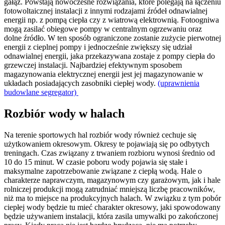
gałąź. Powstają nowoczesne rozwiązania, które polegają na łączeniu
fotowoltaicznej instalacji z innymi rodzajami źródeł odnawialnej
energii np. z pompą ciepła czy z wiatrową elektrownią. Fotoogniwa
mogą zasilać obiegowe pompy w centralnym ogrzewaniu oraz
dolne źródło. W ten sposób ograniczone zostanie zużycie pierwotnej
energii z cieplnej pompy i jednocześnie zwiększy się udział
odnawialnej energii, jaka przekazywana zostaje z pompy ciepła do
grzewczej instalacji. Najbardziej efektywnym sposobem
magazynowania elektrycznej energii jest jej magazynowanie w
układach posiadających zasobniki ciepłej wody.
(uprawnienia
budowlane segregator)
Rozbiór wody w halach
Na terenie sportowych hal rozbiór wody również cechuje się
użytkowaniem okresowym. Okresy te pojawiają się po odbytych
treningach. Czas związany z trwaniem rozbioru wynosi średnio od
10 do 15 minut. W czasie poboru wody pojawia się stałe i
maksymalne zapotrzebowanie związane z ciepłą wodą. Hale o
charakterze naprawczym, magazynowym czy garażowym, jak i hale
rolniczej produkcji mogą zatrudniać mniejszą liczbę pracowników,
niż ma to miejsce na produkcyjnych halach. W związku z tym pobór
ciepłej wody będzie tu mieć charakter okresowy, jaki spowodowany
będzie używaniem instalacji, która zasila umywalki po zakończonej