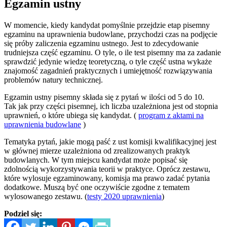
Egzamin ustny
W momencie, kiedy kandydat pomyślnie przejdzie etap pisemny
egzaminu na uprawnienia budowlane, przychodzi czas na podjęcie
się próby zaliczenia egzaminu ustnego. Jest to zdecydowanie
trudniejsza część egzaminu. O tyle, o ile test pisemny ma za zadanie
sprawdzić jedynie wiedzę teoretyczną, o tyle część ustna wykaże
znajomość zagadnień praktycznych i umiejętność rozwiązywania
problemów natury technicznej.
Egzamin ustny pisemny składa się z pytań w ilości od 5 do 10.
Tak jak przy części pisemnej, ich liczba uzależniona jest od stopnia
uprawnień, o które ubiega się kandydat. (
program z aktami na
uprawnienia budowlane
)
Tematyka pytań, jakie mogą paść z ust komisji kwalifikacyjnej jest
w głównej mierze uzależniona od zrealizowanych praktyk
budowlanych. W tym miejscu kandydat może popisać się
zdolnością wykorzystywania teorii w praktyce. Oprócz zestawu,
które wylosuje egzaminowany, komisja ma prawo zadać pytania
dodatkowe. Muszą być one oczywiście zgodne z tematem
wylosowanego zestawu. (
testy 2020 uprawnienia
)
Podziel się: