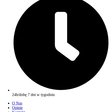
24h/dobę 7 dni w tygodniu
O Nas
Opinie