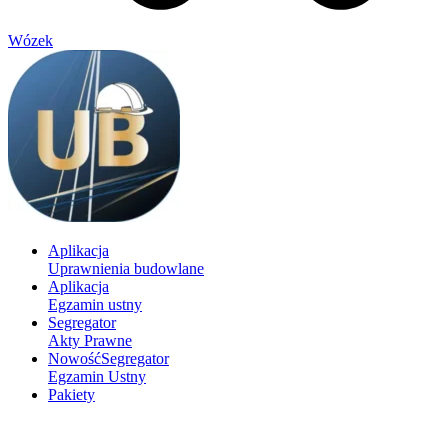
Wózek
Aplikacja
Uprawnienia budowlane
Aplikacja
Egzamin ustny
Segregator
Akty Prawne
Nowość
Segregator
Egzamin Ustny
Pakiety