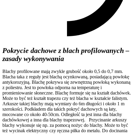
Pokrycie dachowe z blach profilowanych –
z
asady wykonywania
Blachy profilowane mają zwykle grubość około 0,5 do 0,7 mm.
Blacha taka z reguły jest blachą ocynkowaną, posiadającą powłokę
antykorozyjną. Blachę pokrywa się zewnętrzną powłoką wykonaną
z poliestru. Jest to powłoka odporna na temperaturę i
promieniowanie słoneczne. Blachę formuje się na kształt dachówek.
Może to być też kształt trapezu czy też blacha w kształcie falistym.
Arkusze takiej blachy mają wymiary do 6m długości i około 1 m
szerokości. Podkładem dla takich pokryć dachowych są łaty,
mocowane co około 40-50cm. Odległość ta jest inna dla blachy
dachówkowej a inna dla blachy trapezowej. Przycinanie arkuszy
blachy wykonuje się np. za pomocą nożyc do blachy. Może to być
też wycinak elektryczny czy ręczna piłka do metalu. Do docinania