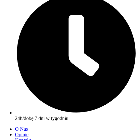
24h/dobę 7 dni w tygodniu
O Nas
Opinie