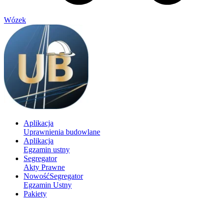
Wózek
Aplikacja
Uprawnienia budowlane
Aplikacja
Egzamin ustny
Segregator
Akty Prawne
Nowość
Segregator
Egzamin Ustny
Pakiety