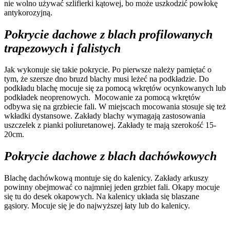
nie wolno używać szlifierki kątowej, bo może uszkodzić powłokę
antykorozyjną.
Pokrycie dachowe z blach profilowanych
trapezowych i falistych
Jak wykonuje się takie pokrycie. Po pierwsze należy pamiętać o
tym, że szersze dno bruzd blachy musi leżeć na podkładzie. Do
podkładu blachę mocuje się za pomocą wkrętów ocynkowanych lub
podkładek neoprenowych. Mocowanie za pomocą wkrętów
odbywa się na grzbiecie fali. W miejscach mocowania stosuje się też
wkładki dystansowe. Zakłady blachy wymagają zastosowania
uszczelek z pianki poliuretanowej. Zakłady te mają szerokość 15-
20cm.
Pokrycie dachowe z blach dachówkowych
Blachę dachówkową montuje się do kalenicy. Zakłady arkuszy
powinny obejmować co najmniej jeden grzbiet fali. Okapy mocuje
się tu do desek okapowych. Na kalenicy układa się blaszane
gąsiory. Mocuje się je do najwyższej łaty lub do kalenicy.