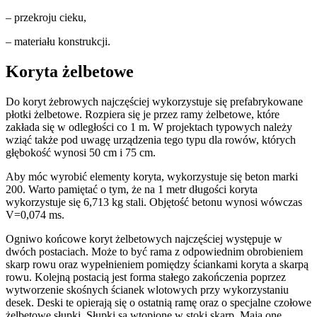
– przekroju cieku,
– materiału konstrukcji.
Koryta żelbetowe
Do koryt żebrowych najczęściej wykorzystuje się prefabrykowane
płotki żelbetowe. Rozpiera się je przez ramy żelbetowe, które
zakłada się w odległości co 1 m. W projektach typowych należy
wziąć także pod uwagę urządzenia tego typu dla rowów, których
głębokość wynosi 50 cm i 75 cm.
Aby móc wyrobić elementy koryta, wykorzystuje się beton marki
200. Warto pamiętać o tym, że na 1 metr długości koryta
wykorzystuje się 6,713 kg stali. Objętość betonu wynosi wówczas
V=0,074 ms.
Ogniwo końcowe koryt żelbetowych najczęściej występuje w
dwóch postaciach. Może to być rama z odpowiednim obrobieniem
skarp rowu oraz wypełnieniem pomiędzy ściankami koryta a skarpą
rowu. Kolejną postacią jest forma stałego zakończenia poprzez
wytworzenie skośnych ścianek wlotowych przy wykorzystaniu
desek. Deski te opierają się o ostatnią ramę oraz o specjalne czołowe
żelbetowe słupki. Słupki są wtopione w stoki skarp. Mają one