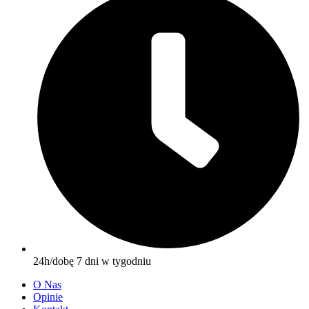
24h/dobę 7 dni w tygodniu
O Nas
Opinie