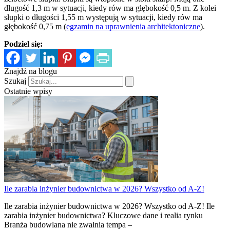
długość 1,3 m w sytuacji, kiedy rów ma głębokość 0,5 m. Z kolei
słupki o długości 1,55 m występują w sytuacji, kiedy rów ma
głębokość 0,75 m (
egzamin na uprawnienia architektoniczne
).
Podziel się:
Znajdź na blogu
Szukaj
Ostatnie wpisy
Ile zarabia inżynier budownictwa w 2026? Wszystko od A-Z!
Ile zarabia inżynier budownictwa w 2026? Wszystko od A-Z! Ile
zarabia inżynier budownictwa? Kluczowe dane i realia rynku
Branża budowlana nie zwalnia tempa –