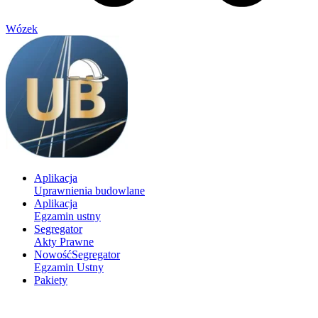
Wózek
Aplikacja
Uprawnienia budowlane
Aplikacja
Egzamin ustny
Segregator
Akty Prawne
Nowość
Segregator
Egzamin Ustny
Pakiety