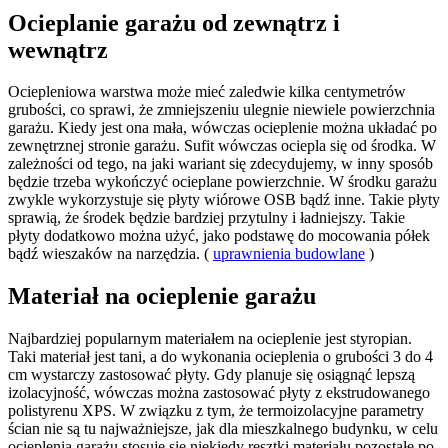
Ocieplanie garażu od zewnątrz i
wewnątrz
Ociepleniowa warstwa może mieć zaledwie kilka centymetrów
grubości, co sprawi, że zmniejszeniu ulegnie niewiele powierzchnia
garażu. Kiedy jest ona mała, wówczas ocieplenie można układać po
zewnętrznej stronie garażu. Sufit wówczas ociepla się od środka. W
zależności od tego, na jaki wariant się zdecydujemy, w inny sposób
będzie trzeba wykończyć ocieplane powierzchnie. W środku garażu
zwykle wykorzystuje się płyty wiórowe OSB bądź inne. Takie płyty
sprawią, że środek będzie bardziej przytulny i ładniejszy. Takie
płyty dodatkowo można użyć, jako podstawę do mocowania półek
bądź wieszaków na narzędzia. (
uprawnienia budowlane
)
Materiał na ocieplenie garażu
Najbardziej popularnym materiałem na ocieplenie jest styropian.
Taki materiał jest tani, a do wykonania ocieplenia o grubości 3 do 4
cm wystarczy zastosować płyty. Gdy planuje się osiągnąć lepszą
izolacyjność, wówczas można zastosować płyty z ekstrudowanego
polistyrenu XPS. W związku z tym, że termoizolacyjne parametry
ścian nie są tu najważniejsze, jak dla mieszkalnego budynku, w celu
ocieplenia garażu stosuje się niekiedy resztki materiału pozostałe po