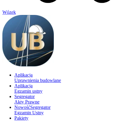
Wózek
Aplikacja
Uprawnienia budowlane
Aplikacja
Egzamin ustny
Segregator
Akty Prawne
Nowość
Segregator
Egzamin Ustny
Pakiety