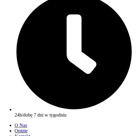
24h/dobę 7 dni w tygodniu
O Nas
Opinie