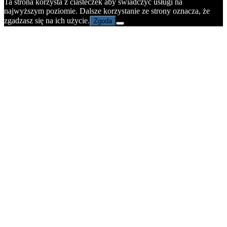
Ta strona korzysta z ciasteczek aby świadczyć usługi na
najwyższym poziomie. Dalsze korzystanie ze strony oznacza, że
zgadzasz się na ich użycie.
Zgoda