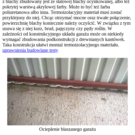
z blachy zbudowany jest ze stalowej blachy ocynkowanej, albo też
pokrytej warstwą akrylowej farby. Może to być też farba
poliuretanowa albo inna. Termoizolacyjny materiał musi zostać
przyklejony do niej. Chcąc otrzymać mocne oraz trwałe połączenie,
powierzchnię blachy koniecznie należy oczyścić. W związku z tym
usuwa się z niej kurz, brud, pajęczyny czy pędy roślin. W
zależności od konstrukcyjnego układu garażu może on niekiedy
wymagać zbudowania podkonstrukcji z drewnianych kantówek.
Taka konstrukcja ułatwi montaż termoizolacyjnego materiału.
uprawnienia budowlane testy
Ocieplenie blaszanego garażu