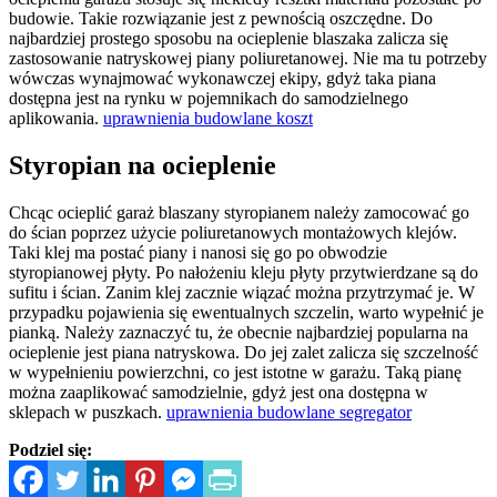
budowie. Takie rozwiązanie jest z pewnością oszczędne. Do
najbardziej prostego sposobu na ocieplenie blaszaka zalicza się
zastosowanie natryskowej piany poliuretanowej. Nie ma tu potrzeby
wówczas wynajmować wykonawczej ekipy, gdyż taka piana
dostępna jest na rynku w pojemnikach do samodzielnego
aplikowania.
uprawnienia budowlane koszt
Styropian na ocieplenie
Chcąc ocieplić garaż blaszany styropianem należy zamocować go
do ścian poprzez użycie poliuretanowych montażowych klejów.
Taki klej ma postać piany i nanosi się go po obwodzie
styropianowej płyty. Po nałożeniu kleju płyty przytwierdzane są do
sufitu i ścian. Zanim klej zacznie wiązać można przytrzymać je. W
przypadku pojawienia się ewentualnych szczelin, warto wypełnić je
pianką. Należy zaznaczyć tu, że obecnie najbardziej popularna na
ocieplenie jest piana natryskowa. Do jej zalet zalicza się szczelność
w wypełnieniu powierzchni, co jest istotne w garażu. Taką pianę
można zaaplikować samodzielnie, gdyż jest ona dostępna w
sklepach w puszkach.
uprawnienia budowlane segregator
Podziel się: