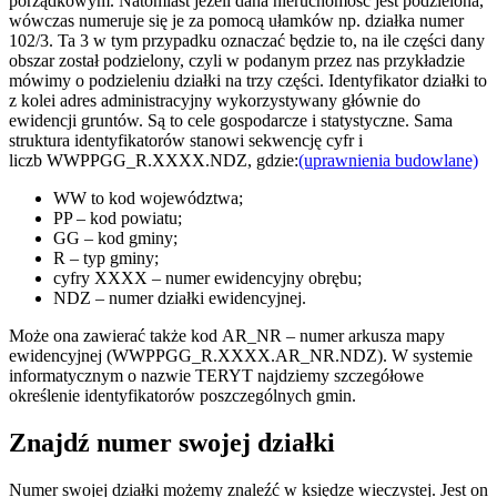
porządkowym. Natomiast jeżeli dana nieruchomość jest podzielona,
wówczas numeruje się je za pomocą ułamków np. działka numer
102/3. Ta 3 w tym przypadku oznaczać będzie to, na ile części dany
obszar został podzielony, czyli w podanym przez nas przykładzie
mówimy o podzieleniu działki na trzy części. Identyfikator działki to
z kolei adres administracyjny wykorzystywany głównie do
ewidencji gruntów. Są to cele gospodarcze i statystyczne. Sama
struktura identyfikatorów stanowi sekwencję cyfr i
liczb WWPPGG_R.XXXX.NDZ, gdzie:
(uprawnienia budowlane)
WW to kod województwa;
PP – kod powiatu;
GG – kod gminy;
R – typ gminy;
cyfry XXXX – numer ewidencyjny obrębu;
NDZ – numer działki ewidencyjnej.
Może ona zawierać także kod AR_NR – numer arkusza mapy
ewidencyjnej (WWPPGG_R.XXXX.AR_NR.NDZ). W systemie
informatycznym o nazwie TERYT najdziemy szczegółowe
określenie identyfikatorów poszczególnych gmin.
Znajdź numer swojej działki
Numer swojej działki możemy znaleźć w księdze wieczystej. Jest on