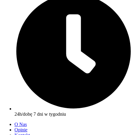
24h/dobę 7 dni w tygodniu
O Nas
Opinie