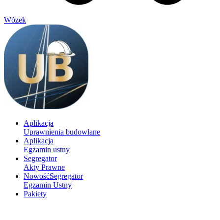
Wózek
Aplikacja
Uprawnienia budowlane
Aplikacja
Egzamin ustny
Segregator
Akty Prawne
Nowość
Segregator
Egzamin Ustny
Pakiety