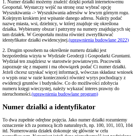
1. Numer działki możemy znaleźć dzięki portali internetowemu
Geoportal. Wystarczy wejść na stronę oraz wybrać opcję
Wyszukiwania -> Wyszukiwania adresów w lewym górnym rogu.
Kolejnym krokiem jest wpisanie danego adresu. Należy podać
nazwę miasta, wsi, dzielnicy, w której znajduje się określona
działka. Wybieramy obszar i patrzymy na numery znajdujących się
tam działek. W Geoportalu można również zweryfikować
identyfikator działki ewidencyjnej.
(uprawnienia budowlane 2022)
2. Drugim sposobem na określenie numeru działki jest
bezpośrednia wizyta w Wydziale Geodezji i Gospodarki Gruntami.
Wydział ten znajdziesz w starostwie powiatowym. Pracownik
zapoznaje się z mapami i ma obowiązek podać Ci numer działki.
Jeżeli chcesz uzyskać więcej informacji, wówczas składasz wniosek
o wypis oraz w razie konieczności również wyrys pochodzący z
ewidencji gruntów i budynków. Co do możliwości zdobycia
numeru księgi wieczystej, należy wykazać interes prawny do
nieruchomości.
(uprawnienia budowlane program)
Numer działki a identyfikator
To dwa zupełnie odrębne pojęcia. Jako numer działki rozumiemy
oznaczenie ich za pomocą liczb naturalnych, np. 100, 101, 103, 104
itd. Numerowania działek dokonuje się głównie w celu