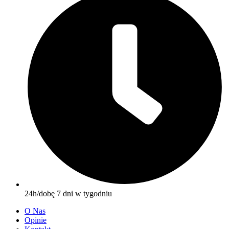
24h/dobę 7 dni w tygodniu
O Nas
Opinie