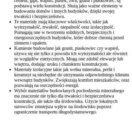
cement, gips, wapno, piasek, żwir, granit i piaskowiec, są
podstawą wielu konstrukcji. Służą jako ważne elementy w
budowaniu domów i innych budynków, dzięki swojej
trwałości i bezpieczeństwu.
Te materiały mają kluczowe właściwości, takie jak
wytrzymałość, trwałość, niepalność oraz izolacyjność.
Pomagają one w tworzeniu solidnych, bezpiecznych i
energooszczędnych budynków, które dobrze chronią przed
zimnem i upałem.
Kamienie budowlane jak granit, piaskowiec czy wapień,
używa się nie tylko z powodu ich wytrzymałości ale również
ze względów estetycznych. Mogą one zdobić elewacje lub
wnętrza, dodając uroku i charakteru konstrukcjom.
Materiały izolacyjne takie jak wełna mineralna, perlit i
keramzyt są niezbędne do utrzymania odpowiedniego klimatu
wewnątrz budynków. Zwiększają komfort mieszkańców, oraz
pozwalają na oszczędności energii.
Wybór materiałów budowlanych pochodzenia mineralnego
ma znaczenie nie tylko dla trwałości i bezpieczeństwa
konstrukcji, ale także dla środowiska. Użycie lokalnych
surowców zmniejsza wpływ na środowisko poprzez
ograniczenie transportu długodystansowego.