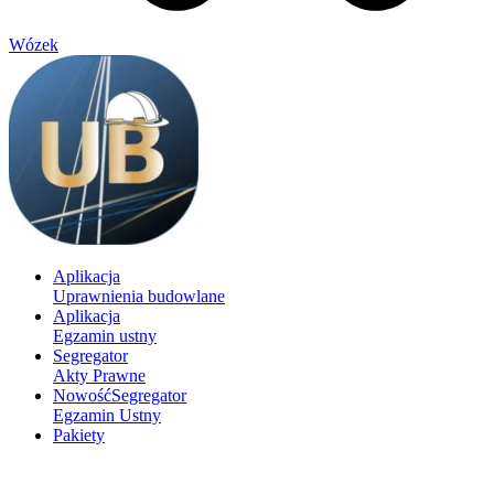
Wózek
Aplikacja
Uprawnienia budowlane
Aplikacja
Egzamin ustny
Segregator
Akty Prawne
Nowość
Segregator
Egzamin Ustny
Pakiety