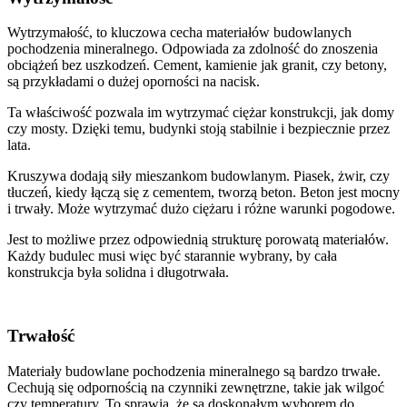
Wytrzymałość, to kluczowa cecha materiałów budowlanych
pochodzenia mineralnego. Odpowiada za zdolność do znoszenia
obciążeń bez uszkodzeń. Cement, kamienie jak granit, czy betony,
są przykładami o dużej oporności na nacisk.
Ta właściwość pozwala im wytrzymać ciężar konstrukcji, jak domy
czy mosty. Dzięki temu, budynki stoją stabilnie i bezpiecznie przez
lata.
Kruszywa dodają siły mieszankom budowlanym. Piasek, żwir, czy
tłuczeń, kiedy łączą się z cementem, tworzą beton. Beton jest mocny
i trwały. Może wytrzymać dużo ciężaru i różne warunki pogodowe.
Jest to możliwe przez odpowiednią strukturę porowatą materiałów.
Każdy budulec musi więc być starannie wybrany, by cała
konstrukcja była solidna i długotrwała.
Trwałość
Materiały budowlane pochodzenia mineralnego są bardzo trwałe.
Cechują się odpornością na czynniki zewnętrzne, takie jak wilgoć
czy temperatury. To sprawia, że są doskonałym wyborem do