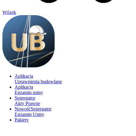
Wózek
Aplikacja
Uprawnienia budowlane
Aplikacja
Egzamin ustny
Segregator
Akty Prawne
Nowość
Segregator
Egzamin Ustny
Pakiety