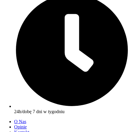
24h/dobę 7 dni w tygodniu
O Nas
Opinie