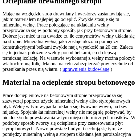
Ocieplanie drewnianego stropu
Mając na względzie strop drewniany inwestorzy zastanawiają się,
jakim materiałem najlepiej go ocieplić. Zwykle stosuje się tu
mineralną wełnę. Prace polegające na układaniu wełny
przeprowadza się w podobny sposób, jak przy betonowym stropie.
Dobrze jest mieć tu na uwadze to, ile centymetrów wełny układa się
na stropie. Mineralna wełna, jaka zostaje ułożona pomiędzy
konstrukcyjnymi belkami zwykle mają wysokość na 20 cm. Zaleca
się tu jednak położenie wełny ponad belkami, co da lepszą
termiczną izolację. Na warstwie wykonanej z wełny można położyć
wiatrochronną folię. Ma ona na celu zabezpieczać powierzchnię od
przenikania przez nią wiatru. (
uprawnienia budowlane
)
Materiał na ocieplenie stropu betonowego
Prace dociepleniowe na betonowym stropie przeprowadza się
zazwyczaj poprzez użycie mineralnej wełny albo styropianowych
płyt. Wełnę w tym wypadku układa się dwuwarstwowo, na tzw.
mijankę. Spojenia łat mineralnej wełny nie mogą się pokrywać, by
nie doszło do powstawania w tym miejscu termicznych mostków. W
podobny sposób tworzy się ocieplenie przy zastosowaniu płyt
styropianowych. Nowo powstałe budynki cechują się tym, że
pomiędzy mineralną wełną a stropem układana jest paroizolacyjna