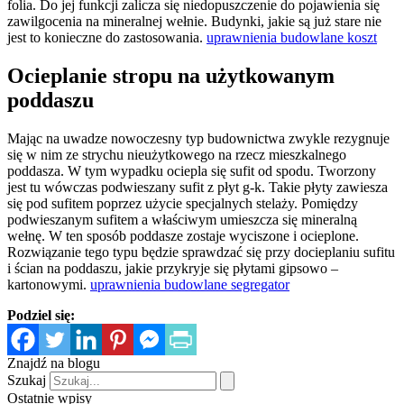
folia. Do jej funkcji zalicza się niedopuszczenie do pojawienia się
zawilgocenia na mineralnej wełnie. Budynki, jakie są już stare nie
jest to konieczne do zastosowania.
uprawnienia budowlane koszt
Ocieplanie stropu na użytkowanym
poddaszu
Mając na uwadze nowoczesny typ budownictwa zwykle rezygnuje
się w nim ze strychu nieużytkowego na rzecz mieszkalnego
poddasza. W tym wypadku ociepla się sufit od spodu. Tworzony
jest tu wówczas podwieszany sufit z płyt g-k. Takie płyty zawiesza
się pod sufitem poprzez użycie specjalnych stelaży. Pomiędzy
podwieszanym sufitem a właściwym umieszcza się mineralną
wełnę. W ten sposób poddasze zostaje wyciszone i ocieplone.
Rozwiązanie tego typu będzie sprawdzać się przy docieplaniu sufitu
i ścian na poddaszu, jakie przykryje się płytami gipsowo –
kartonowymi.
uprawnienia budowlane segregator
Podziel się:
Znajdź na blogu
Szukaj
Ostatnie wpisy