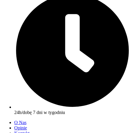
24h/dobę 7 dni w tygodniu
O Nas
Opinie