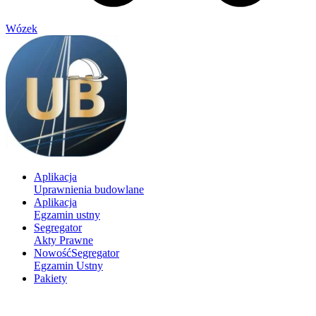
Wózek
Aplikacja
Uprawnienia budowlane
Aplikacja
Egzamin ustny
Segregator
Akty Prawne
Nowość
Segregator
Egzamin Ustny
Pakiety