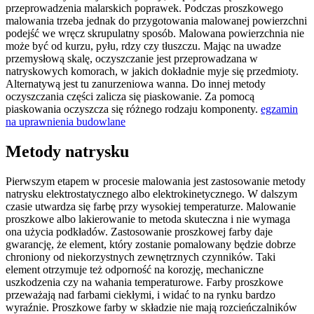
przeprowadzenia malarskich poprawek. Podczas proszkowego
malowania trzeba jednak do przygotowania malowanej powierzchni
podejść we wręcz skrupulatny sposób. Malowana powierzchnia nie
może być od kurzu, pyłu, rdzy czy tłuszczu. Mając na uwadze
przemysłową skalę, oczyszczanie jest przeprowadzana w
natryskowych komorach, w jakich dokładnie myje się przedmioty.
Alternatywą jest tu zanurzeniowa wanna. Do innej metody
oczyszczania części zalicza się piaskowanie. Za pomocą
piaskowania oczyszcza się różnego rodzaju komponenty.
egzamin
na uprawnienia budowlane
Metody natrysku
Pierwszym etapem w procesie malowania jest zastosowanie metody
natrysku elektrostatycznego albo elektrokinetycznego. W dalszym
czasie utwardza się farbę przy wysokiej temperaturze. Malowanie
proszkowe albo lakierowanie to metoda skuteczna i nie wymaga
ona użycia podkładów. Zastosowanie proszkowej farby daje
gwarancję, że element, który zostanie pomalowany będzie dobrze
chroniony od niekorzystnych zewnętrznych czynników. Taki
element otrzymuje też odporność na korozję, mechaniczne
uszkodzenia czy na wahania temperaturowe. Farby proszkowe
przeważają nad farbami ciekłymi, i widać to na rynku bardzo
wyraźnie. Proszkowe farby w składzie nie mają rozcieńczalników