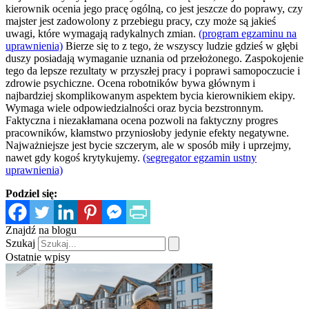
kierownik ocenia jego pracę ogólną, co jest jeszcze do poprawy, czy
majster jest zadowolony z przebiegu pracy, czy może są jakieś
uwagi, które wymagają radykalnych zmian.
(program egzaminu na
uprawnienia)
Bierze się to z tego, że wszyscy ludzie gdzieś w głębi
duszy posiadają wymaganie uznania od przełożonego. Zaspokojenie
tego da lepsze rezultaty w przyszłej pracy i poprawi samopoczucie i
zdrowie psychiczne. Ocena robotników bywa głównym i
najbardziej skomplikowanym aspektem bycia kierownikiem ekipy.
Wymaga wiele odpowiedzialności oraz bycia bezstronnym.
Faktyczna i niezakłamana ocena pozwoli na faktyczny progres
pracowników, kłamstwo przyniosłoby jedynie efekty negatywne.
Najważniejsze jest bycie szczerym, ale w sposób miły i uprzejmy,
nawet gdy kogoś krytykujemy.
(segregator egzamin ustny
uprawnienia)
Podziel się:
Znajdź na blogu
Szukaj
Ostatnie wpisy