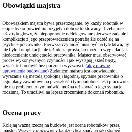
Obowiązki majstra
Obowiązkiem majstra bywa przestrzeganie, by każdy robotnik w
ekipie był odpowiednio przyjęty i dobrze traktowany. Trzeba mieć
też z tyłu głowy, że niepoprawnie oddelegowane pierwsze zadanie i
komplikacje z jego przeprowadzeniem potrafią źle odbić się na
psychice pracownika. Pierwsza czynność musi być na tyle łatwa, by
nie było komplikacji, ale też nie za prosta, bo może to wyglądać jak
niedocenianie umiejętności pracownika. Majster musi obserwować
proces wykonywanych czynności i jak wystąpią jakieś błędy,
wyjaśnić i omówić bez poczucia wyższości.
(akty prawne
uprawnienia budowlane)
Zadaniem majstra jest opowiadanie i
wyrażanie się metodą spokojną i łagodną, spytanie pracownika o
jego plany zawodowe na przyszłość i tym podobne. Jeśli pracownik
nie ma problemu o tym mówić, można też spytać o jego sytuacje
rodzinną. To umożliwi na lepsze zrozumienie dokonań robotnika.
Ocena pracy
Kolejną ważną rzeczą na budowie jest ocena robotników przez
majstra. Wszyscy pracownicy bardzo chcą znać, na jaki stopień