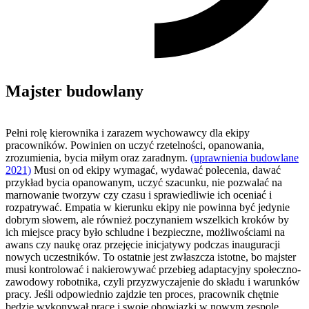
Majster budowlany
Pełni rolę kierownika i zarazem wychowawcy dla ekipy
pracowników. Powinien on uczyć rzetelności, opanowania,
zrozumienia, bycia miłym oraz zaradnym.
(uprawnienia budowlane
2021)
Musi on od ekipy wymagać, wydawać polecenia, dawać
przykład bycia opanowanym, uczyć szacunku, nie pozwalać na
marnowanie tworzyw czy czasu i sprawiedliwie ich oceniać i
rozpatrywać. Empatia w kierunku ekipy nie powinna być jedynie
dobrym słowem, ale również poczynaniem wszelkich kroków by
ich miejsce pracy było schludne i bezpieczne, możliwościami na
awans czy naukę oraz przejęcie inicjatywy podczas inauguracji
nowych uczestników. To ostatnie jest zwłaszcza istotne, bo majster
musi kontrolować i nakierowywać przebieg adaptacyjny społeczno-
zawodowy robotnika, czyli przyzwyczajenie do składu i warunków
pracy. Jeśli odpowiednio zajdzie ten proces, pracownik chętnie
będzie wykonywał pracę i swoje obowiązki w nowym zespole.