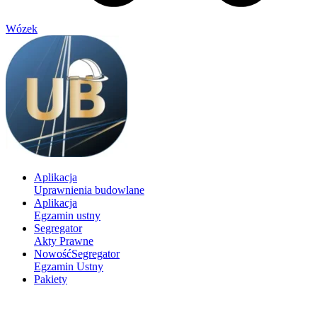
Wózek
Aplikacja
Uprawnienia budowlane
Aplikacja
Egzamin ustny
Segregator
Akty Prawne
Nowość
Segregator
Egzamin Ustny
Pakiety