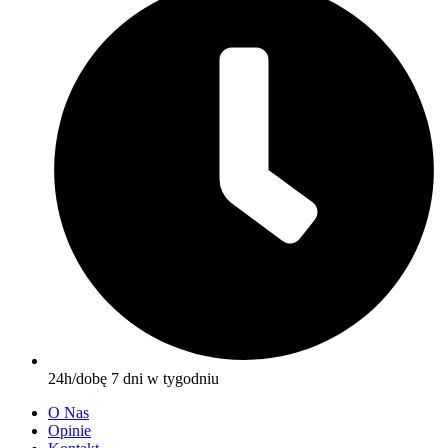
24h/dobę 7 dni w tygodniu
O Nas
Opinie