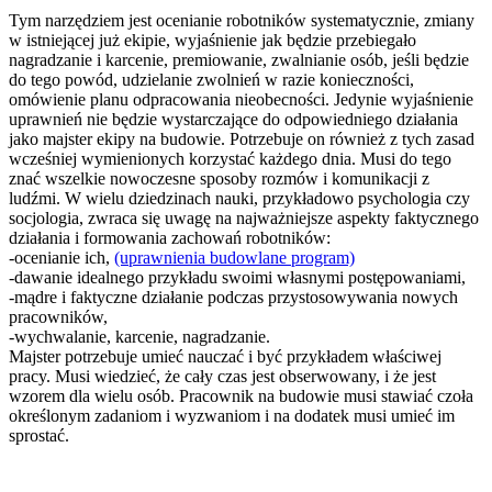
Tym narzędziem jest ocenianie robotników systematycznie, zmiany
w istniejącej już ekipie, wyjaśnienie jak będzie przebiegało
nagradzanie i karcenie, premiowanie, zwalnianie osób, jeśli będzie
do tego powód, udzielanie zwolnień w razie konieczności,
omówienie planu odpracowania nieobecności. Jedynie wyjaśnienie
uprawnień nie będzie wystarczające do odpowiedniego działania
jako majster ekipy na budowie. Potrzebuje on również z tych zasad
wcześniej wymienionych korzystać każdego dnia. Musi do tego
znać wszelkie nowoczesne sposoby rozmów i komunikacji z
ludźmi. W wielu dziedzinach nauki, przykładowo psychologia czy
socjologia, zwraca się uwagę na najważniejsze aspekty faktycznego
działania i formowania zachowań robotników:
-ocenianie ich,
(uprawnienia budowlane program)
-dawanie idealnego przykładu swoimi własnymi postępowaniami,
-mądre i faktyczne działanie podczas przystosowywania nowych
pracowników,
-wychwalanie, karcenie, nagradzanie.
Majster potrzebuje umieć nauczać i być przykładem właściwej
pracy. Musi wiedzieć, że cały czas jest obserwowany, i że jest
wzorem dla wielu osób. Pracownik na budowie musi stawiać czoła
określonym zadaniom i wyzwaniom i na dodatek musi umieć im
sprostać.