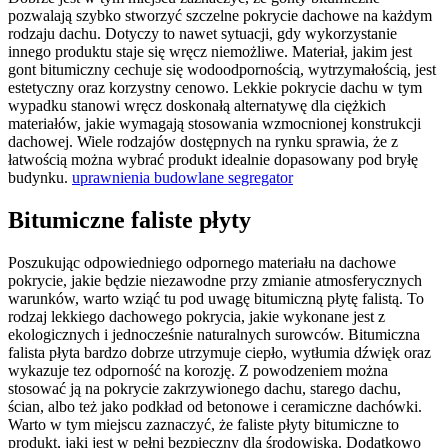
pozwalają szybko stworzyć szczelne pokrycie dachowe na każdym
rodzaju dachu. Dotyczy to nawet sytuacji, gdy wykorzystanie
innego produktu staje się wręcz niemożliwe. Materiał, jakim jest
gont bitumiczny cechuje się wodoodpornością, wytrzymałością, jest
estetyczny oraz korzystny cenowo. Lekkie pokrycie dachu w tym
wypadku stanowi wręcz doskonałą alternatywę dla ciężkich
materiałów, jakie wymagają stosowania wzmocnionej konstrukcji
dachowej. Wiele rodzajów dostępnych na rynku sprawia, że z
łatwością można wybrać produkt idealnie dopasowany pod bryłę
budynku.
uprawnienia budowlane segregator
Bitumiczne faliste płyty
Poszukując odpowiedniego odpornego materiału na dachowe
pokrycie, jakie będzie niezawodne przy zmianie atmosferycznych
warunków, warto wziąć tu pod uwagę bitumiczną płytę falistą. To
rodzaj lekkiego dachowego pokrycia, jakie wykonane jest z
ekologicznych i jednocześnie naturalnych surowców. Bitumiczna
falista płyta bardzo dobrze utrzymuje ciepło, wytłumia dźwięk oraz
wykazuje tez odporność na korozję. Z powodzeniem można
stosować ją na pokrycie zakrzywionego dachu, starego dachu,
ścian, albo też jako podkład od betonowe i ceramiczne dachówki.
Warto w tym miejscu zaznaczyć, że faliste płyty bitumiczne to
produkt, jaki jest w pełni bezpieczny dla środowiska. Dodatkowo