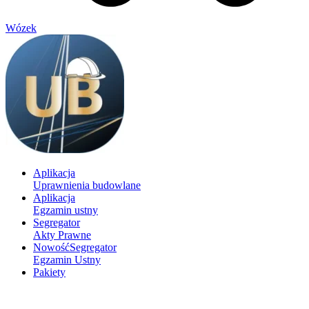
Wózek
Aplikacja
Uprawnienia budowlane
Aplikacja
Egzamin ustny
Segregator
Akty Prawne
Nowość
Segregator
Egzamin Ustny
Pakiety