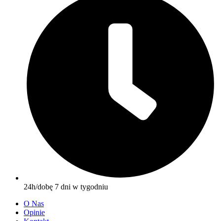
24h/dobę 7 dni w tygodniu
O Nas
Opinie