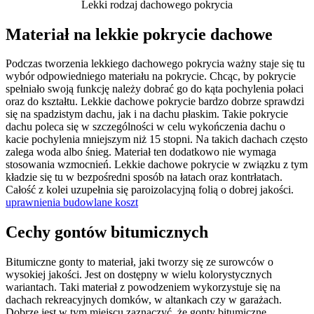
Lekki rodzaj dachowego pokrycia
Materiał na lekkie pokrycie dachowe
Podczas tworzenia lekkiego dachowego pokrycia ważny staje się tu
wybór odpowiedniego materiału na pokrycie. Chcąc, by pokrycie
spełniało swoją funkcję należy dobrać go do kąta pochylenia połaci
oraz do kształtu. Lekkie dachowe pokrycie bardzo dobrze sprawdzi
się na spadzistym dachu, jak i na dachu płaskim. Takie pokrycie
dachu poleca się w szczególności w celu wykończenia dachu o
kacie pochylenia mniejszym niż 15 stopni. Na takich dachach często
zalega woda albo śnieg. Materiał ten dodatkowo nie wymaga
stosowania wzmocnień. Lekkie dachowe pokrycie w związku z tym
kładzie się tu w bezpośredni sposób na łatach oraz kontrłatach.
Całość z kolei uzupełnia się paroizolacyjną folią o dobrej jakości.
uprawnienia budowlane koszt
Cechy gontów bitumicznych
Bitumiczne gonty to materiał, jaki tworzy się ze surowców o
wysokiej jakości. Jest on dostępny w wielu kolorystycznych
wariantach. Taki materiał z powodzeniem wykorzystuje się na
dachach rekreacyjnych domków, w altankach czy w garażach.
Dobrze jest w tym miejscu zaznaczyć, że gonty bitumiczne