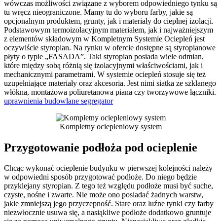
wówczas możliwości związane z wyborem odpowiedniego tynku są
tu wręcz nieograniczone. Mamy tu do wyboru farby, jakie są
opcjonalnym produktem, grunty, jak i materiały do cieplnej izolacji.
Podstawowym termoizolacyjnym materiałem, jak i najważniejszym
z elementów składowym w Kompletnym Systemie Ociepleń jest
oczywiście styropian. Na rynku w ofercie dostępne są styropianowe
płyty o typie „FASADA”. Taki styropian posiada wiele odmian,
które między sobą różnią się izolacyjnymi właściwościami, jak i
mechanicznymi parametrami. W systemie ociepleń stosuje się też
uzupełniające materiały oraz akcesoria. Jest nimi siatka ze szklanego
włókna, montażowa poliuretanowa piana czy tworzywowe łączniki.
uprawnienia budowlane segregator
Kompletny ociepleniowy system
Przygotowanie podłoża pod ocieplenie
Chcąc wykonać ocieplenie budynku w pierwszej kolejności należy
w odpowiedni sposób przygotować podłoże. Do niego będzie
przyklejany styropian. Z tego też względu podłoże musi być suche,
czyste, nośne i zwarte. Nie może ono posiadać żadnych warstw,
jakie zmniejszą jego przyczepność. Stare oraz luźne tynki czy farby
niezwłocznie usuwa się, a nasiąkliwe podłoże dodatkowo gruntuje