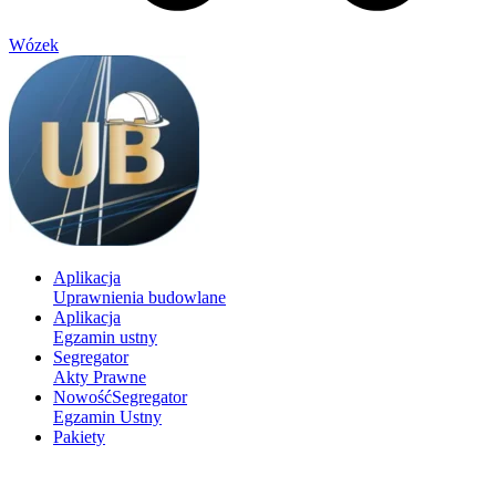
Wózek
Aplikacja
Uprawnienia budowlane
Aplikacja
Egzamin ustny
Segregator
Akty Prawne
Nowość
Segregator
Egzamin Ustny
Pakiety