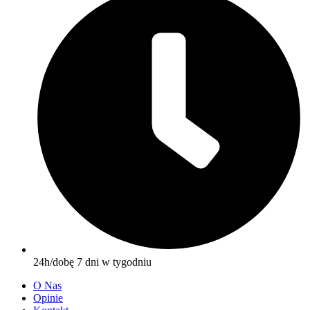
24h/dobę 7 dni w tygodniu
O Nas
Opinie