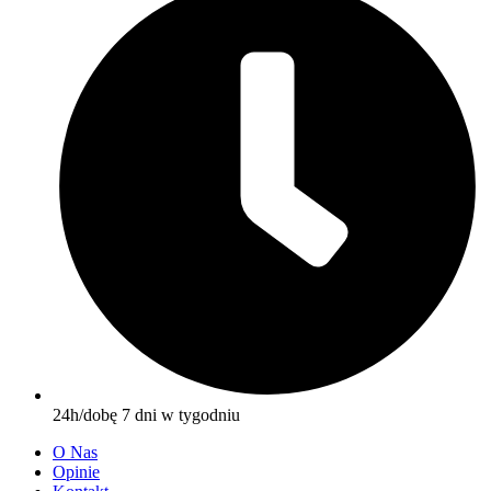
24h/dobę 7 dni w tygodniu
O Nas
Opinie