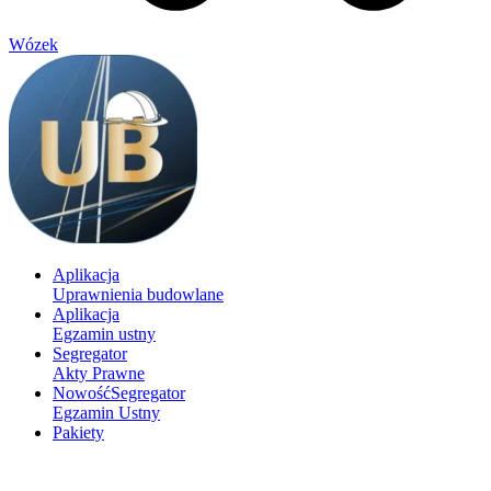
Wózek
Aplikacja
Uprawnienia budowlane
Aplikacja
Egzamin ustny
Segregator
Akty Prawne
Nowość
Segregator
Egzamin Ustny
Pakiety