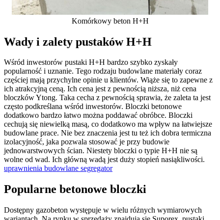
Komórkowy beton H+H
Wady i zalety pustaków H+H
Wśród inwestorów pustaki H+H bardzo szybko zyskały
popularność i uznanie. Tego rodzaju budowlane materiały coraz
częściej mają przychylne opinie u klientów. Wiąże się to zapewne z
ich atrakcyjną ceną. Ich cena jest z pewnością niższa, niż cena
bloczków Ytong. Taka cecha z pewnością sprawia, że zaleta ta jest
często podkreślana wśród inwestorów. Bloczki betonowe
dodatkowo bardzo łatwo można poddawać obróbce. Bloczki
cechują się niewielką masą, co dodatkowo ma wpływ na łatwiejsze
budowlane prace. Nie bez znaczenia jest tu też ich dobra termiczna
izolacyjność, jaka pozwala stosować je przy budowie
jednowarstwowych ścian. Niestety bloczki o typie H+H nie są
wolne od wad. Ich główną wadą jest duży stopień nasiąkliwości.
uprawnienia budowlane segregator
Popularne betonowe bloczki
Dostępny gazobeton występuje w wielu różnych wymiarowych
wariantach. Na rynku w sprzedaży znajdują się Suporex, pustaki