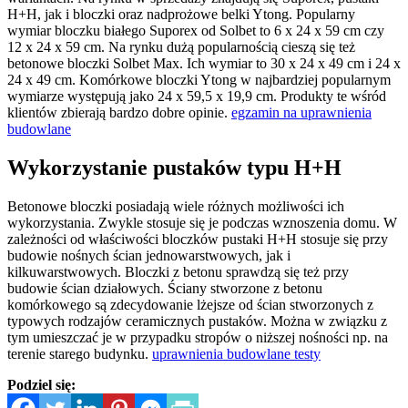
H+H, jak i bloczki oraz nadprożowe belki Ytong. Popularny
wymiar bloczku białego Suporex od Solbet to 6 x 24 x 59 cm czy
12 x 24 x 59 cm. Na rynku dużą popularnością cieszą się też
betonowe bloczki Solbet Max. Ich wymiar to 30 x 24 x 49 cm i 24 x
24 x 49 cm. Komórkowe bloczki Ytong w najbardziej popularnym
wymiarze występują jako 24 x 59,5 x 19,9 cm. Produkty te wśród
klientów zbierają bardzo dobre opinie.
egzamin na uprawnienia
budowlane
Wykorzystanie pustaków typu H+H
Betonowe bloczki posiadają wiele różnych możliwości ich
wykorzystania. Zwykle stosuje się je podczas wznoszenia domu. W
zależności od właściwości bloczków pustaki H+H stosuje się przy
budowie nośnych ścian jednowarstwowych, jak i
kilkuwarstwowych. Bloczki z betonu sprawdzą się też przy
budowie ścian działowych. Ściany stworzone z betonu
komórkowego są zdecydowanie lżejsze od ścian stworzonych z
typowych rodzajów ceramicznych pustaków. Można w związku z
tym umieszczać je w przypadku stropów o niższej nośności np. na
terenie starego budynku.
uprawnienia budowlane testy
Podziel się: