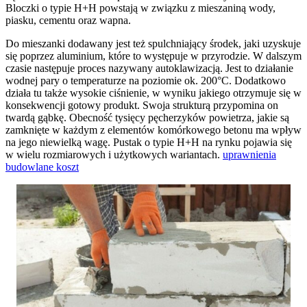
Bloczki o typie H+H powstają w związku z mieszaniną wody,
piasku, cementu oraz wapna.
Do mieszanki dodawany jest też spulchniający środek, jaki uzyskuje
się poprzez aluminium, które to występuje w przyrodzie. W dalszym
czasie następuje proces nazywany autoklawizacją. Jest to działanie
wodnej pary o temperaturze na poziomie ok. 200°C. Dodatkowo
działa tu także wysokie ciśnienie, w wyniku jakiego otrzymuje się w
konsekwencji gotowy produkt. Swoja strukturą przypomina on
twardą gąbkę. Obecność tysięcy pęcherzyków powietrza, jakie są
zamknięte w każdym z elementów komórkowego betonu ma wpływ
na jego niewielką wagę. Pustak o typie H+H na rynku pojawia się
w wielu rozmiarowych i użytkowych wariantach.
uprawnienia
budowlane koszt