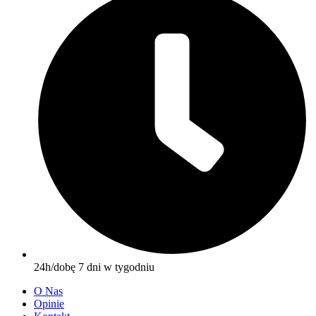
24h/dobę 7 dni w tygodniu
O Nas
Opinie