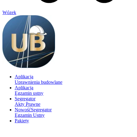
Wózek
Aplikacja
Uprawnienia budowlane
Aplikacja
Egzamin ustny
Segregator
Akty Prawne
Nowość
Segregator
Egzamin Ustny
Pakiety