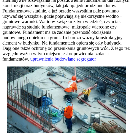
alternatywne rozwiązania na posadowienie fundamentu dla różnych
konstrukcji oraz budynków, tak jak np. jednorodzinne domy.
Fundamentowe studnie, a już przede wszystkim pale powinno
używać się wszędzie, gdzie pojawiają się niekorzystne wodno –
gruntowe warunki. Warto w związku z tym wiedzieć, czym tak
naprawdę są studnie fundamentowe, mikropale wiercone czy
gruntowe. Fundament ma za zadanie przenosić obciążenia
budowlanego obiektu na grunt. To bardzo ważny konstrukcyjny
element w budynku. Na fundamentach opiera się cały budynek.
Dają one także ochronę od przenikania gruntowych wód. Z tego też
względu ważna w tym miejscu jest odpowiednia izolacja
fundamentów.
uprawnienia budowlane segregator