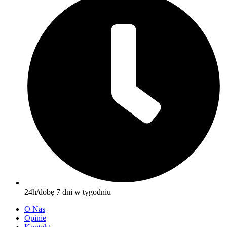
24h/dobę 7 dni w tygodniu
O Nas
Opinie