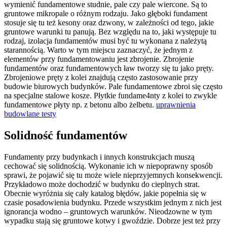
wymienić fundamentowe studnie, pale czy pale wiercone. Są to
gruntowe mikropale o różnym rodzaju. Jako głęboki fundament
stosuje się tu też kesony oraz dzwony, w zależności od tego, jakie
gruntowe warunki tu panują. Bez względu na to, jaki występuje tu
rodzaj, izolacja fundamentów musi być tu wykonana z należytą
starannością. Warto w tym miejscu zaznaczyć, że jednym z
elementów przy fundamentowaniu jest zbrojenie. Zbrojenie
fundamentów oraz fundamentowych ław tworzy się tu jako pręty.
Zbrojeniowe pręty z kolei znajdują często zastosowanie przy
budowie biurowych budynków. Pale fundamentowe zbroi się często
na specjalne stalowe kosze. Płytkie fundame4nty z kolei to zwykle
fundamentowe płyty np. z betonu albo żelbetu.
uprawnienia
budowlane testy
Solidność fundamentów
Fundamenty przy budynkach i innych konstrukcjach muszą
cechować się solidnością. Wykonanie ich w niepoprawny sposób
sprawi, że pojawić się tu może wiele nieprzyjemnych konsekwencji.
Przykładowo może dochodzić w budynku do cieplnych strat.
Obecnie wyróżnia się cały katalog błędów, jakie popełnia się w
czasie posadowienia budynku. Przede wszystkim jednym z nich jest
ignorancja wodno – gruntowych warunków. Nieodzowne w tym
wypadku stają się gruntowe kotwy i gwoździe. Dobrze jest też przy