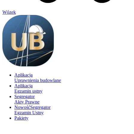
Wózek
Aplikacja
Uprawnienia budowlane
Aplikacja
Egzamin ustny
Segregator
Akty Prawne
Nowość
Segregator
Egzamin Ustny
Pakiety